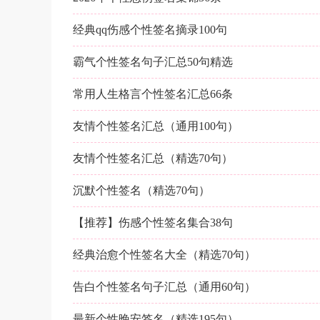
经典qq伤感个性签名摘录100句
霸气个性签名句子汇总50句精选
常用人生格言个性签名汇总66条
友情个性签名汇总（通用100句）
友情个性签名汇总（精选70句）
沉默个性签名（精选70句）
【推荐】伤感个性签名集合38句
经典治愈个性签名大全（精选70句）
告白个性签名句子汇总（通用60句）
最新个性晚安签名（精选195句）