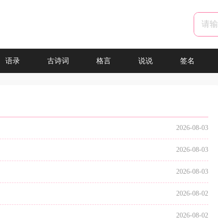
语录
古诗词
格言
说说
签名
2026-08-03
2026-08-03
2026-08-03
2026-08-02
2026-08-02