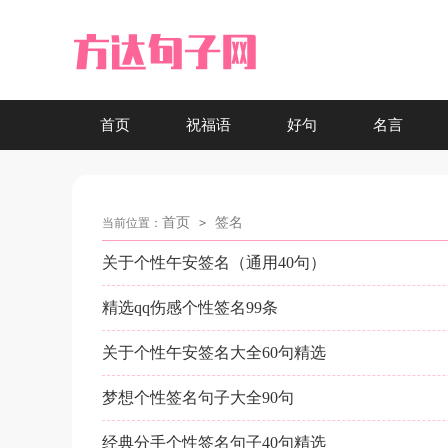
首页
祝福语
好句
名言
首页
签名
当前位置：
>
关于个性午安签名（通用40句）
精选qq伤感个性签名99条
关于个性午安签名大全60句精选
梦想个性签名句子大全90句
经典分手个性签名句子40句精选