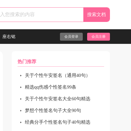
座右铭
会员登录
会员注册
热门推荐
关于个性午安签名（通用40句）
精选qq伤感个性签名99条
关于个性午安签名大全60句精选
梦想个性签名句子大全90句
经典分手个性签名句子40句精选