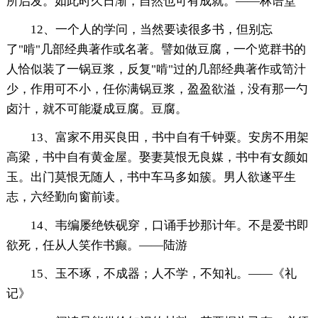
所启发。如此时久日渐，自然也可有成就。——林语堂
12、一个人的学问，当然要读很多书，但别忘
了"啃"几部经典著作或名著。譬如做豆腐，一个览群书的
人恰似装了一锅豆浆，反复"啃"过的几部经典著作或笥汁
少，作用可不小，任你满锅豆浆，盈盈欲溢，没有那一勺
卤汁，就不可能凝成豆腐。豆腐。
13、富家不用买良田，书中自有千钟粟。安房不用架
高梁，书中自有黄金屋。娶妻莫恨无良媒，书中有女颜如
玉。出门莫恨无随人，书中车马多如簇。男人欲遂平生
志，六经勤向窗前读。
14、韦编屡绝铁砚穿，口诵手抄那计年。不是爱书即
欲死，任从人笑作书癫。——陆游
15、玉不琢，不成器；人不学，不知礼。——《礼
记》