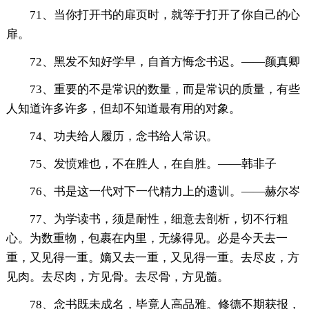
71、当你打开书的扉页时，就等于打开了你自己的心
扉。
72、黑发不知好学早，自首方悔念书迟。——颜真卿
73、重要的不是常识的数量，而是常识的质量，有些
人知道许多许多，但却不知道最有用的对象。
74、功夫给人履历，念书给人常识。
75、发愤难也，不在胜人，在自胜。——韩非子
76、书是这一代对下一代精力上的遗训。——赫尔岑
77、为学读书，须是耐性，细意去剖析，切不行粗
心。为数重物，包裹在内里，无缘得见。必是今天去一
重，又见得一重。嫡又去一重，又见得一重。去尽皮，方
见肉。去尽肉，方见骨。去尽骨，方见髓。
78、念书既未成名，毕竟人高品雅。修德不期获报，