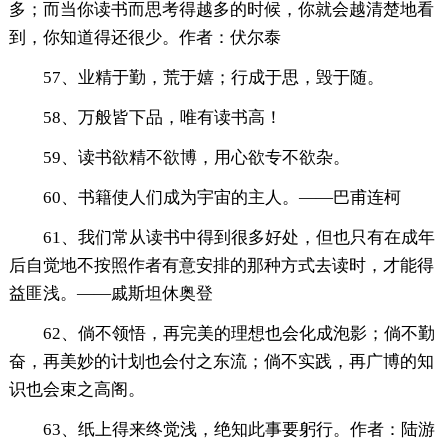
多；而当你读书而思考得越多的时候，你就会越清楚地看
到，你知道得还很少。作者：伏尔泰
57、业精于勤，荒于嬉；行成于思，毁于随。
58、万般皆下品，唯有读书高！
59、读书欲精不欲博，用心欲专不欲杂。
60、书籍使人们成为宇宙的主人。——巴甫连柯
61、我们常从读书中得到很多好处，但也只有在成年
后自觉地不按照作者有意安排的那种方式去读时，才能得
益匪浅。——戚斯坦休奥登
62、倘不领悟，再完美的理想也会化成泡影；倘不勤
奋，再美妙的计划也会付之东流；倘不实践，再广博的知
识也会束之高阁。
63、纸上得来终觉浅，绝知此事要躬行。作者：陆游