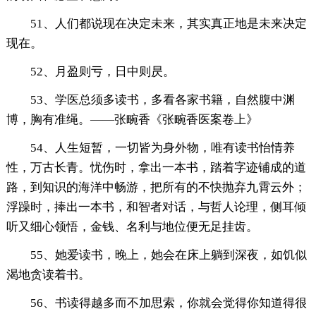
51、人们都说现在决定未来，其实真正地是未来决定
现在。
52、月盈则亏，日中则昃。
53、学医总须多读书，多看各家书籍，自然腹中渊
博，胸有准绳。——张畹香《张畹香医案卷上》
54、人生短暂，一切皆为身外物，唯有读书怡情养
性，万古长青。忧伤时，拿出一本书，踏着字迹铺成的道
路，到知识的海洋中畅游，把所有的不快抛弃九霄云外；
浮躁时，捧出一本书，和智者对话，与哲人论理，侧耳倾
听又细心领悟，金钱、名利与地位便无足挂齿。
55、她爱读书，晚上，她会在床上躺到深夜，如饥似
渴地贪读着书。
56、书读得越多而不加思索，你就会觉得你知道得很