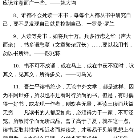
应该注意面广一些。——姚大均
8、谁都不会死读一本书，每每个人都从书中研究自
己，要不是发现自己就是控制自己。一罗曼·罗兰
9、人读等身书，如将兵十万。兵多行虑之华（声大
而杂），书多语愁蔓（文章繁杂冗长）……要以我用书，
勿以书所绊。——彭兆荪
10、书不可不成诵，或在马上，或在中夜不寐时，咏
其文，见其义，所得多矣。——司马光
11、吾生平读书绝少，无论中外文学，都是这样。因
为不阿世好，所以也不赶看时行所尚的书。但是，有时偶
得一好书，或发现一作者，则欢喜无量，再读三读而获益
无穷……凡读书的人都应如此，必须得力于一家，不可泛
览。所致博学而无所成品。曾子高于子夏，就在这一点。
读书应取其性情相近者而精读之，才容易于见解思想上有