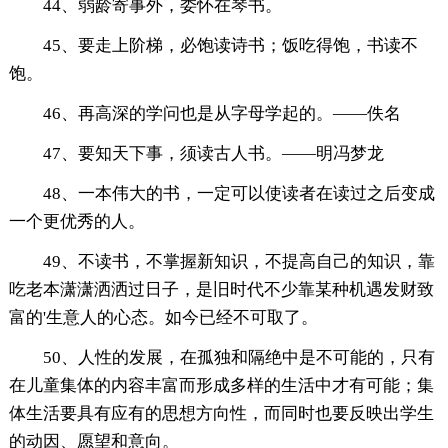
44、弱龄寄事外，委怀在琴书。
45、要走上阶梯，必饱读诗书；饭吃得饱，书读不
饱。
46、再高深的学问也是从字母学起的。——佚名
47、要知天下事，须读古人书。——明冯梦龙
48、一本伟大的书，一定可以使读者在读过之后变成
一个更优秀的人。
49、不读书，不掌握新知识，不提高自己的知识，靠
吃老本潇潇洒洒过日子，是旧时代不少靠某种机遇发财致
富的'生意人的心态。如今已经不可取了。
50、人性的发展，在孤独和隔绝中是不可能的，只有
在儿童集体的内容丰富而形成多样的生活中才有可能；集
体生活要具有应有的思想方向性，而同时也要反映出学生
的动因、愿望和意向。