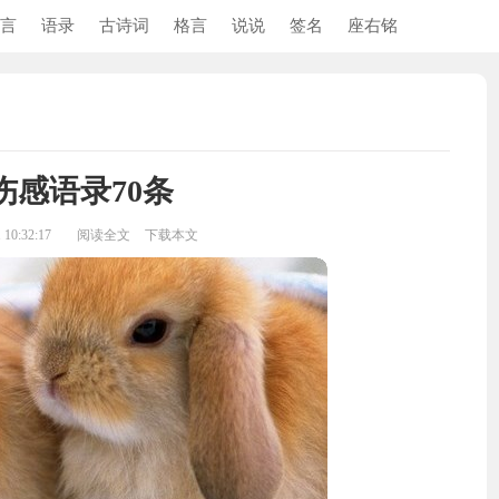
言
语录
古诗词
格言
说说
签名
座右铭
伤感语录70条
10:32:17
阅读全文
下载本文