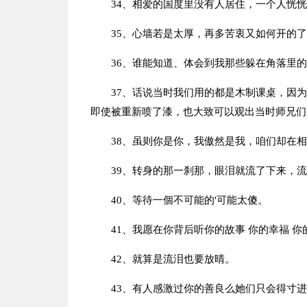
34、相爱的国度里没有人居住，一个人恍
35、心墙若是太厚，再多苦衷又如何开的
36、谁能知道、体会到我那些躲在角落里
37、话说当时我们用的都是木制课桌，因
即使被重新喷了漆，也大致可以观出当时师兄们
38、虽则你是你，我傲然是我，咱们却在
39、转身的那一刹那，眼泪就流了下来，
40、等待一個不可能的'可能太傻。
41、我愿在你背后听你的故事 你的幸福 你
42、就算是流泪也要放晴。
43、有人感激过你的善良么她们只会得寸