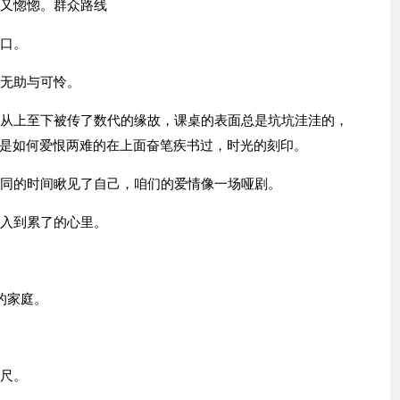
恍又惚惚。群众路线
了口。
的无助与可怜。
为从上至下被传了数代的缘故，课桌的表面总是坑坑洼洼的，
是如何爱恨两难的在上面奋笔疾书过，时光的刻印。
相同的时间瞅见了自己，咱们的爱情像一场哑剧。
流入到累了的心里。
的家庭。
进尺。