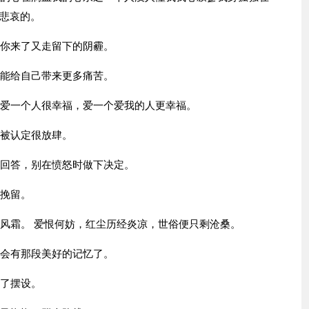
悲哀的。
是你来了又走留下的阴霾。
只能给自己带来更多痛苦。
。爱一个人很幸福，爱一个爱我的人更幸福。
情被认定很放肆。
出回答，别在愤怒时做下决定。
有挽留。
染风霜。 爱恨何妨，红尘历经炎凉，世俗便只剩沧桑。
不会有那段美好的记忆了。
成了摆设。