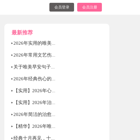
会员登录
会员注册
最新推荐
2026年实用的唯美心情语录汇编34条
2026年常用文艺伤感句子摘录59句
关于唯美早安句子汇总90句精选
2026年经典伤心的心情语录大合集65句
【实用】2026年心情不好语录集合42条
【实用】2026年治愈的心情语录49条
2026年简洁的治愈的心情语录40条
【精华】2026年唯美的情感句子合集38条
经典十月再见，十一月你好唯美说说句子大全（精选80句）