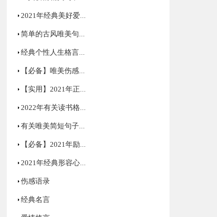
2021年经典美好爱情句子汇编75句
简单的古风唯美句子集锦66条
经典个性人生格言合集90条
【必备】唯美伤感语录合集70条
【实用】2021年正能量励志句子汇编59句
2022年有关读书格言34句
有关唯美简短句子集锦85句
【必备】2021年励志感悟句子48条
2021年经典形容心情低落的句子集锦50句
伤感语录
经典名言