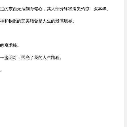
读过的东西无法刻骨铭心，其大部分终将消失殆惊—叔本华。
精神和物质的完美结合是人生的最高境界。
魂的魔术棒。
是一盏明灯，照亮了我的人生路程。
子。