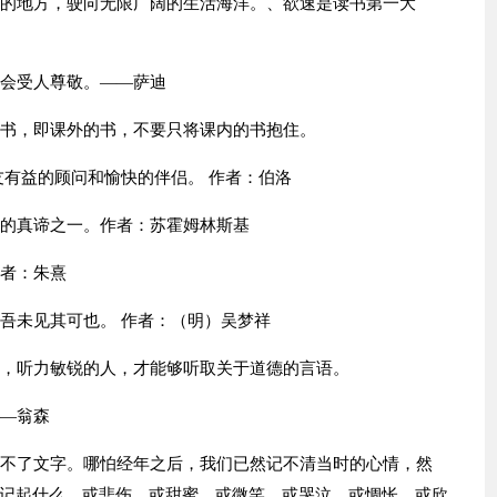
隘的地方，驶向无限广阔的生活海洋。、欲速是读书第一大
都会受人尊敬。——萨迪
的书，即课外的书，不要只将课内的书抱住。
友有益的顾问和愉快的伴侣。 作者：伯洛
仰的真谛之一。作者：苏霍姆林斯基
作者：朱熹
吾未见其可也。 作者：（明）吴梦祥
西，听力敏锐的人，才能够听取关于道德的言语。
——翁森
糊不了文字。哪怕经年之后，我们已然记不清当时的心情，然
记起什么，或悲伤，或甜蜜，或微笑，或哭泣，或惆怅，或欣