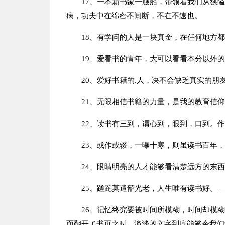
17、一本新书象一艘船，带领着我们从狭
病，功夫中在绵密不间断，不在不速也。
18、有学问的人是一块真金，在任何地方
19、爱看书的青年，大可以看看本分以外
20、爱好书籍的.人，决不会缺乏真实的朋
21、无限相信书籍的力量，是我的教育信
22、读书有三到，谓心到，眼到，口到。
23、或作或辍，一曝十寒，则虽读书百年，
24、眼睛明亮的人才能够看清楚远方的东
25、蹉跎莫遣韶光老，人生唯有读书好。
26、记忆终究要被时间所模糊，时间却模
而翻开了书页之时，淡淡的文字到底能够令我们