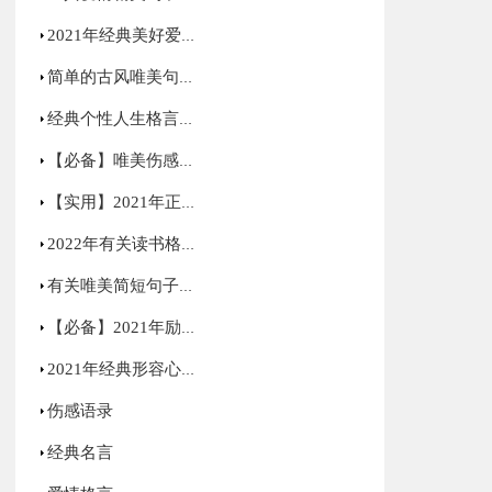
2021年经典美好爱情句子汇编75句
简单的古风唯美句子集锦66条
经典个性人生格言合集90条
【必备】唯美伤感语录合集70条
【实用】2021年正能量励志句子汇编59句
2022年有关读书格言34句
有关唯美简短句子集锦85句
【必备】2021年励志感悟句子48条
2021年经典形容心情低落的句子集锦50句
伤感语录
经典名言