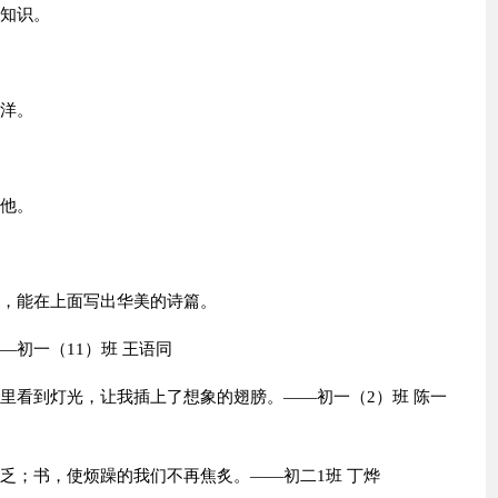
长知识。
海洋。
我他。
笔，能在上面写出华美的诗篇。
—初一（11）班 王语同
野里看到灯光，让我插上了想象的翅膀。——初一（2）班 陈一
乏；书，使烦躁的我们不再焦炙。——初二1班 丁烨