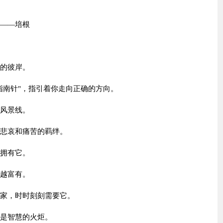
。——培根
功的彼岸。
指南针"，指引着你走向正确的方向。
道风景线。
脱悲哀和痛苦的羁绊。
须拥有它。
得越富有。
险家，时时刻刻需要它。
书是智慧的火炬。