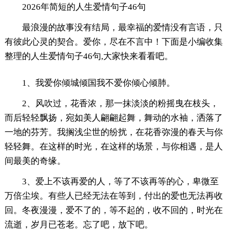
2026年简短的人生爱情句子46句
最浪漫的故事没有结局，最幸福的爱情没有言语，只
有彼此心灵的契合。爱你，尽在不言中！下面是小编收集
整理的人生爱情句子46句,大家快来看看吧。
1、我爱你倾城倾国我不爱你倾心倾肺。
2、风吹过，花香浓，那一抹淡淡的粉摇曳在枝头，
而后轻轻飘扬，宛如美人翩翩起舞，舞动的水袖，洒落了
一地的芬芳。我搁浅尘世的纷扰，在花香弥漫的春天与你
轻轻舞。在这样的时光，在这样的场景，与你相遇，是人
间最美的奇缘。
3、爱上不该再爱的人，等了不该再等的心，卑微至
万倍尘埃。有些人已经无法在等到，付出的爱也无法再收
回。冬夜漫漫，爱不了的，等不起的，收不回的，时光在
流逝，岁月已苍老。忘了吧，放下吧。