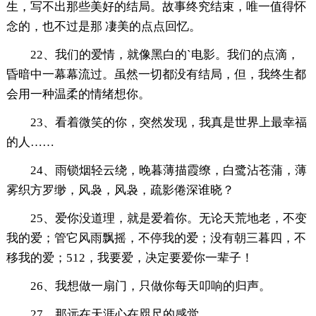
生，写不出那些美好的结局。故事终究结束，唯一值得怀
念的，也不过是那 凄美的点点回忆。
22、我们的爱情，就像黑白的`电影。我们的点滴，
昏暗中一幕幕流过。虽然一切都没有结局，但，我终生都
会用一种温柔的情绪想你。
23、看着微笑的你，突然发现，我真是世界上最幸福
的人……
24、雨锁烟轻云绕，晚暮薄描霞缭，白鹭沾苍蒲，薄
雾织方罗缈，风袅，风袅，疏影倦深谁晓？
25、爱你没道理，就是爱着你。无论天荒地老，不变
我的爱；管它风雨飘摇，不停我的爱；没有朝三暮四，不
移我的爱；512，我要爱，决定要爱你一辈子！
26、我想做一扇门，只做你每天叩响的归声。
27、那远在天涯心在咫尺的感觉。