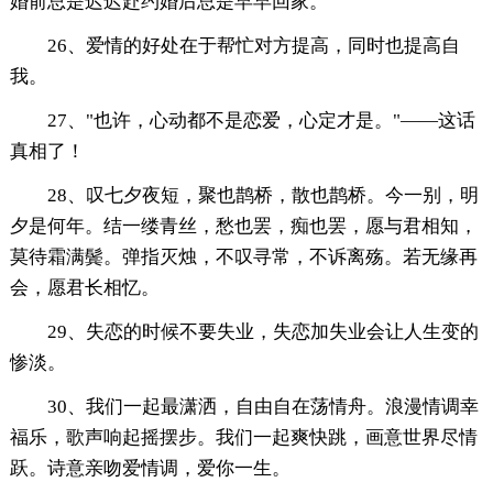
婚前总是迟迟赴约婚后总是早早回家。
26、爱情的好处在于帮忙对方提高，同时也提高自
我。
27、"也许，心动都不是恋爱，心定才是。"——这话
真相了！
28、叹七夕夜短，聚也鹊桥，散也鹊桥。今一别，明
夕是何年。结一缕青丝，愁也罢，痴也罢，愿与君相知，
莫待霜满鬓。弹指灭烛，不叹寻常，不诉离殇。若无缘再
会，愿君长相忆。
29、失恋的时候不要失业，失恋加失业会让人生变的
惨淡。
30、我们一起最潇洒，自由自在荡情舟。浪漫情调幸
福乐，歌声响起摇摆步。我们一起爽快跳，画意世界尽情
跃。诗意亲吻爱情调，爱你一生。