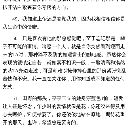
扒开洁白紧裹着你零落的方向。
49、我知道上帝还是眷顾我的，因为我相信相信你是
我生命中的馈赠。
50、只是喜欢有他的那总感觉吧，至于忘记那是一辈
子不可能的事情。暗恋一个人，就是当你突然看到迎面走
来的TA时，那种猝不及防的如遭雷击的触电感。虽然你会
表现的很镇定自若，就如素不相识一般，一脸清高和漠然
的从TA身边走过，可是却难以掩饰掉心里的那份紧张慌乱
羞怯和不安。我一直在关注你，用你知道或不知道的任何
方式。
51、田野的那头，亭亭玉立的她身穿蓝色T恤，短发
让人甚是怀念，年少时的爱情就像是花，你还没来得及用
心去呵护，它便枯萎了。你还傻傻地站在原地，期待花重
开的那天。也许，希望总是要有的。