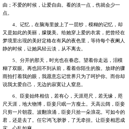
由；不爱的时候，让爱自由。看的淡一点，伤就会少一
点。
4、记忆，在脑海里披上了一层纱，模糊的记忆，却
又是如此的美丽，朦胧美。给她穿上爱的衣裳，把曾经在
梦境里出现的美好定格在有风的夜色里，等待每个夜阑人
静的时候，让她风轻云淡，从不离去。
5、分开的那天，时光也在眷恋。望着你走远，泪模
糊了双眼。再也回不到从前，看着你陌生的脸。放肆的骤
雨拍打着我的眼，我愿意忘记世界只为了呵护你。而你却
说我太爱自己，无边的寂寞让人窒息。
6、臣妾始终相信，若有心，天涯咫尺，若无缘，咫
尺天涯，地大物博，臣妾只眠一方瘦土。天高云阔，臣妾
只剪一片朝霞。波翻浪涌，臣妾只拾一朵浪花。可如今的
君，还是去了。任它鸿飞渺渺，了无牵挂。让臣妾相思成
灾，心乱如麻。