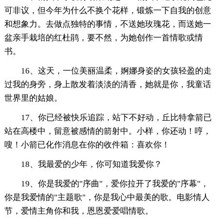
可非议，但今年为什么不换个花样，锻炼一下自我的创意
和想象力。去做点独特的事情，不送她玫瑰花，而送她一
盆亲手栽培的红杜鹃，要不然，为她创作一首情歌或情
书。
16、这天，一位美丽温柔，婀娜身姿的女孩轻盈的走
过我的身旁，身上散发着淡淡的清香，她就是你，我童话
世界里的姑娘。
17、你已经被快乐追踪，站下不好动，丘比特拿箭已
站在高楼中，留意被感情的箭射中。小样，你还动！哼，
嗖！小箭已化作消息在你的收件箱：喜欢你！
18、我最爱的少年，你可知道我爱你？
19、你是我爱的"序曲"，爱你拉开了我爱的"序幕"，
你是我爱情的"主题歌"，你是我心中最美的歌。电影情人
节，爱情主角你和我，恩恩爱爱唱情歌。