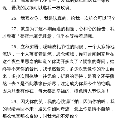
25、我希望在七夕节里，爱我的妹纸能送我一朵玫
瑰，爱我的汉纸可以递我一枝玫瑰。
26、我喜欢你 、我是认真的、给我一次机会可以吗？
27、就是为了这不期而遇的相逢，心和心的撞击，我
才整夜「整夜地毫无睡意，似乎在等待着晨曦。
28、立秋凉语，呢喃成礼节性的问候，一个人寂静地
流诉，一个人落寞着乱笔，思念倾城，你可曾闻到充斥在
这个夜空里思念的味道？你离开多久了？惆怅的寄问，始
终等不来你的音讯，我怅然若失，多少次想像你的扑面而
来，多少次固执地一往无前，折磨的等待，是否？还要煎
熬下去？是否此季缘份殆尽，注定成为你我今生的绝唱。
因为只要有你在，每天都是幸福的。橙色情人节快乐！
29、因为你的笑，我的心跳漏半拍；因为你的叫，我
的思绪再回不来；遇见你如同奇迹，爱上你是情不自禁，
那么惊喜那么奇妙，叫我怎能不爱你？