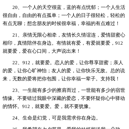
20、一个人的天空很蓝，蓝的有点忧郁；一个人生活
很自由，自由的有点孤单；一个人的日子很轻松，轻松的
有点无聊；想念朋友的时候很幸福，幸福的有点难过！
21、亲情无限心相牵，友情长久情谊连，爱情甜蜜心
相印，真情陪伴在身边。有情就有爱，有爱就要爱，912
就要爱，爱在心口间，大声说出来！
22、912，就要爱。恋人的爱，让你尊享甜蜜；亲人
的爱，让你心旷神怡；友人的爱，让你快乐无敌。总的说
来，无数的爱将把你包围，让你幸福一辈子。支持我！
23、一生能有多少的擦肩而过，一世能有多少的宿世
情缘。不要错过我眼中深藏的爱恋，不要怀疑你心中驿动
的情怀。912，就要爱。爱，就不要犹豫。
24、生命是幻觉，可是我需求你在身边。