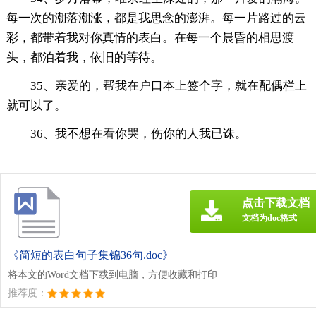
每一次的潮落潮涨，都是我思念的澎湃。每一片路过的云
彩，都带着我对你真情的表白。在每一个晨昏的相思渡
头，都泊着我，依旧的等待。
35、亲爱的，帮我在户口本上签个字，就在配偶栏上
就可以了。
36、我不想在看你哭，伤你的人我已诛。
点击下载文档
文档为doc格式
《简短的表白句子集锦36句.doc》
将本文的Word文档下载到电脑，方便收藏和打印
推荐度：