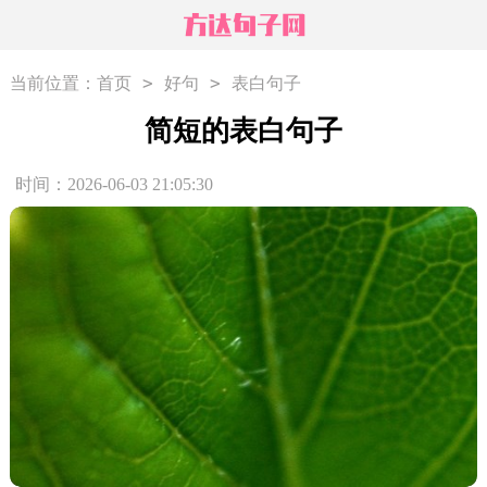
>
>
当前位置：
首页
好句
表白句子
简短的表白句子
时间：2026-06-03 21:05:30