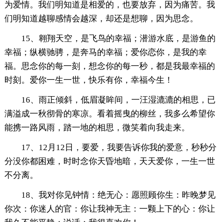
为爱情。我们明知道是相爱的，也要放弃，因为痛苦。我
们明知道越聊感情会越深，却还是想聊，因为思念。
15、翱翔天空，是飞鸟的幸福；潜游水底，是游鱼的
幸福；纵横驰骋，是奔马的幸福；爱你恋你，是我的幸
福。思念你的每一刻，想念你的每一秒，都是我最幸福的
时刻。爱你一生一世，快乐有你，幸福今生！
16、雨正倾斜，低眉凝眸间，一汪湿漉漉的相思，已
满溢成一秋彻骨的寒凉。看着摇曳的柳丝，我多么希望你
能携一路风雨，踏一地的相思，微笑着向我走来。
17、12月12日，要爱，我要告诉你我的爱意，秒秒分
分没你都困难，时时念你天昏地暗，天天爱你，一生一世
不分离。
18、我对你见钟情：绝无心：愿照顾你生：昨晚梦见
你次：你迷人的官：你让我神无主：一颗上下的心：你让