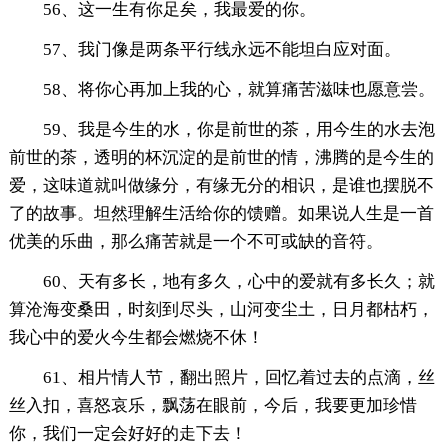
56、这一生有你足矣，我最爱的你。
57、我门像是两条平行线永远不能坦白应对面。
58、将你心再加上我的心，就算痛苦滋味也愿意尝。
59、我是今生的水，你是前世的茶，用今生的水去泡
前世的茶，透明的杯沉淀的是前世的情，沸腾的是今生的
爱，这味道就叫做缘分，有缘无分的相识，是谁也摆脱不
了的故事。坦然理解生活给你的馈赠。如果说人生是一首
优美的乐曲，那么痛苦就是一个不可或缺的音符。
60、天有多长，地有多久，心中的爱就有多长久；就
算沧海变桑田，时刻到尽头，山河变尘土，日月都枯朽，
我心中的爱火今生都会燃烧不休！
61、相片情人节，翻出照片，回忆着过去的点滴，丝
丝入扣，喜怒哀乐，飘荡在眼前，今后，我要更加珍惜
你，我们一定会好好的走下去！