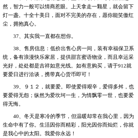
然，智力一般可以情商惹眼。上天拿走一颗星，就会留下
灯一盏。十全十美日，面对不完美的存在，愿你能笑傲红
尘，拥抱真心。
37、其实我一直都在想你。
38、售房信息：低价出售心房一间，装有幸福保卫系
统，备有浪漫快乐家居，提供甜言蜜语物业，而且幸运采
光好，处处都是吉祥如意光线。如有意购买，请于912就
要爱日进行洽谈，携带真心货币即可！
39、９１２，就要爱。即使爱得艰辛，爱得多舛，也
要爱得无怨；纵然为爱坎坷一生，为情飘零一世，也要爱
得无悔。
40、冬天是寒冷的季节，但温暖却常在我心里，因为
生命中有了你。生活因你而精彩，阳光因你而灿烂，你就
是我心中的太阳。我爱你永远！