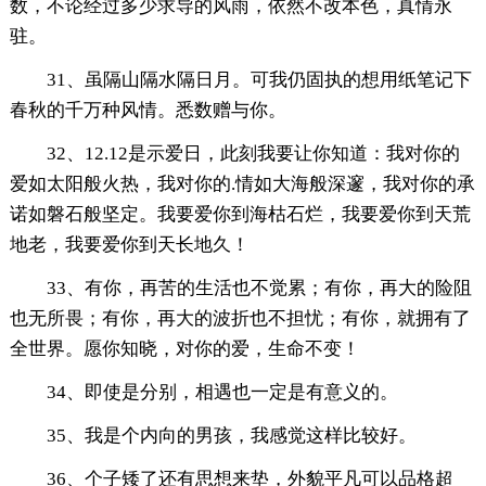
数，不论经过多少求导的风雨，依然不改本色，真情永
驻。
31、虽隔山隔水隔日月。可我仍固执的想用纸笔记下
春秋的千万种风情。悉数赠与你。
32、12.12是示爱日，此刻我要让你知道：我对你的
爱如太阳般火热，我对你的.情如大海般深邃，我对你的承
诺如磐石般坚定。我要爱你到海枯石烂，我要爱你到天荒
地老，我要爱你到天长地久！
33、有你，再苦的生活也不觉累；有你，再大的险阻
也无所畏；有你，再大的波折也不担忧；有你，就拥有了
全世界。愿你知晓，对你的爱，生命不变！
34、即使是分别，相遇也一定是有意义的。
35、我是个内向的男孩，我感觉这样比较好。
36、个子矮了还有思想来垫，外貌平凡可以品格超