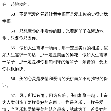
在一起跳动的。
53、不是恋爱的觉得让我幸福而是爱上你的觉得让我
幸福。
54、只想牵你的手看你的眼，光着脚丫子在海边散
步，只要你只因你。
55、假如人生需求一场雨，那一定是美丽的相遇，假
如人生需求一句话，那一定是美丽的鲜花，假如人生需求
一辈子，那一定是和你相知相守的这辈子，亲爱的，爱上
你我很愉快。
56、美的心灵是友情和爱情的美妙而又不可摧毁的保
证。
57、风，所以有雨，因为音乐，我们相聚一起，上帝
为人类创造了两样美好的东西，一样是音乐，一样是爱
情，当音乐和爱情完美的结合起来，就成为了一首美妙的