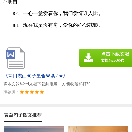
不明白
87、一心一意爱着你，我们爱情谁人比。
88、现在我是没有房，爱你的心似苍狼。
点击下载文档
文档为doc格式
《常用表白句子集合88条.doc》
将本文的Word文档下载到电脑，方便收藏和打印
推荐度：
表白句子图文推荐