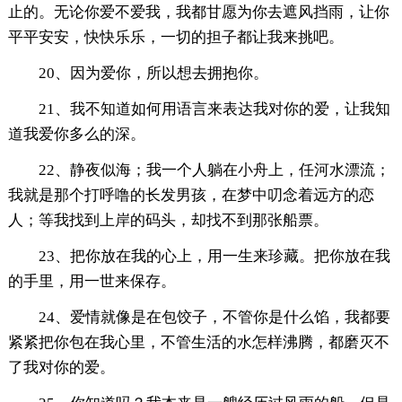
止的。无论你爱不爱我，我都甘愿为你去遮风挡雨，让你
平平安安，快快乐乐，一切的担子都让我来挑吧。
20、因为爱你，所以想去拥抱你。
21、我不知道如何用语言来表达我对你的爱，让我知
道我爱你多么的深。
22、静夜似海；我一个人躺在小舟上，任河水漂流；
我就是那个打呼噜的长发男孩，在梦中叨念着远方的恋
人；等我找到上岸的码头，却找不到那张船票。
23、把你放在我的心上，用一生来珍藏。把你放在我
的手里，用一世来保存。
24、爱情就像是在包饺子，不管你是什么馅，我都要
紧紧把你包在我心里，不管生活的水怎样沸腾，都磨灭不
了我对你的爱。