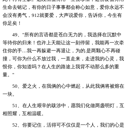
生命去铭记，有你的日子事事都会称心如意，爱你永远不
会没有勇气，912就要爱，大声说爱你，告诉你，今生有
你足矣！
49、"所有的言语都是苍白无力的，我选择在沉默中
等待你的归来！也许上天能让这一刻停留，我能再一次牵
住你的手…我一再躲避一再退让，为的.是两颗心不再碰
撞，可你为什么不放过我，一直走来，走进我的心灵，我
恨你，你知道吗？在人生的路途上我背不动那么多的重
量。"
50、爱之火，在我俩的心中燃起，从此我俩将被熔在
一块。
51、在人生艰辛的跋涉中，愿我们化做两盏明灯，互
相照耀，互相温暖。
52、你要记住，活得可不仅仅是一个人，我们的心是