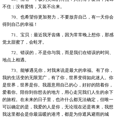
不住；没有爱情，又装不出来。
70、也希望你更加努力，不要放弃自己，有一天你会
得到自己的幸福！
71、宝贝：最近我牙齿痛，因为常常晚上想你，那感
觉太甜蜜了，会蛀牙。
72、错误的，不是你与我，而是我们在错误的时间、
地点上相遇。
73、能够遇见你，对我来说是最大的幸福。有了你，
我的生活变的无限宽广，有了你，世界变得如此迷人。你
是世界，世界是你。我愿意用自己的心，好好的陪着你，
爱着你。陪你到你想去的地方，用心走完我们人生的余下
的旅程。在未来的日子里，也许什么都无法确定，但唯一
可以确定的是，我爱的人是你，无论现在还是将来，我想
我这里都会是你最温暖的港湾，都是为你遮风避雨的城