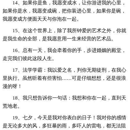
14、如果你是鱼，我愿变成水，让你游进我的心里，
如果你是水，我愿变成碗，把你装进心里，如果你是碗，
我愿变成方便面天天与你泡在一起。
15、在这个世界上，除了我所钟爱的艺术之外，你就
是我生命的全部，是我愿意用一生来经营的艺术品。
16、总有一天，我会牵着你的手，步进婚姻的殿堂，
走完我们彼此这段人生。
17、法学学霸：我以爱之名，判你无期徒刑，在我心
里执行。虽然听着有些害怕……可是仔细想想，还是很浪
漫的呀！
18、我只想告诉你一句话：我想和你在一起，直到天
荒地老。
19、七夕，今天是我对你表白的日子！我对你的感情
是无论多大的风，多狂暴的雨，多吓人的雷电，都无法阻