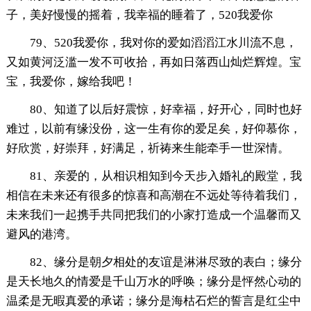
子，美好慢慢的摇着，我幸福的睡着了，520我爱你
79、520我爱你，我对你的爱如滔滔江水川流不息，
又如黄河泛滥一发不可收拾，再如日落西山灿烂辉煌。宝
宝，我爱你，嫁给我吧！
80、知道了以后好震惊，好幸福，好开心，同时也好
难过，以前有缘没份，这一生有你的爱足矣，好仰慕你，
好欣赏，好崇拜，好满足，祈祷来生能牵手一世深情。
81、亲爱的，从相识相知到今天步入婚礼的殿堂，我
相信在未来还有很多的惊喜和高潮在不远处等待着我们，
未来我们一起携手共同把我们的小家打造成一个温馨而又
避风的港湾。
82、缘分是朝夕相处的友谊是淋淋尽致的表白；缘分
是天长地久的情爱是千山万水的呼唤；缘分是怦然心动的
温柔是无暇真爱的承诺；缘分是海枯石烂的誓言是红尘中