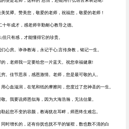
我的便是老师，这样的`恩情，还能用什么语言来表达呢!
露美美笑厣。赞美您，敬爱的老师，祝福您，敬爱的老师！
;二十年成才，感老师辛勤耐心教导之德。
味;但只有感，才能懂得它的珍贵。
我们心房。诤诤教诲，永记于心;言传身教，铭记一生。
撑的，老师我一定要给您一片蓝天。祝您幸福健康!
益无穷。佳节思亲，感恩激情。老师，您是最可敬的人。
灌，用心血滋润，在笔和纸的摩擦间，您度过了您神圣的一生。
人崇敬。我要说师恩似海，因为大海浩瀚，无法估量。
，勾勒起您不变的容颜，教诲犹在耳畔，师恩终生难忘。
长，同时增长的，还有你抚也抚不平的皱褶，数也数不清的白