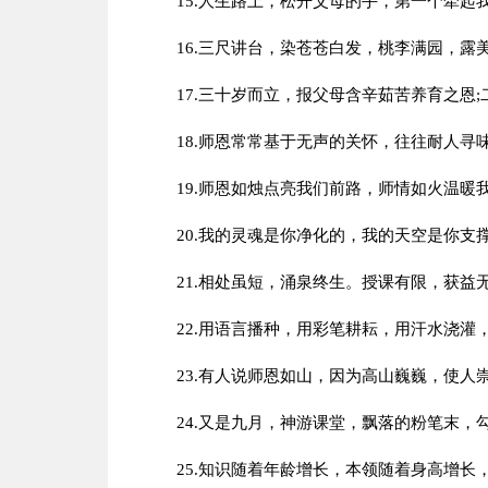
15.人生路上，松开父母的手，第一个牵起
16.三尺讲台，染苍苍白发，桃李满园，
17.三十岁而立，报父母含辛茹苦养育之恩
18.师恩常常基于无声的关怀，往往耐人寻
19.师恩如烛点亮我们前路，师情如火温暖
20.我的灵魂是你净化的，我的天空是你支
21.相处虽短，涌泉终生。授课有限，获
22.用语言播种，用彩笔耕耘，用汗水浇
23.有人说师恩如山，因为高山巍巍，使
24.又是九月，神游课堂，飘落的粉笔末
25.知识随着年龄增长，本领随着身高增