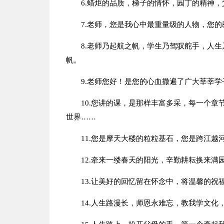
6.蜡炬的品质，梯子的情怀，园丁的精神
7.老师，您是我心中最重量级的人物，您
8.老师乃起航之帆，学生乃驾驭舵手，人
帆。
9.老师您好！是您的心血撒遍了广大莘莘
10.您讲的课，是那样丰富多采，每一个
世界……
11.您是摩天大楼的粒粒基石，您是跨江
12.牵来一缕春天的阳光，辛勤耕耘换来满
13.让美好的回忆留在怀念中，将温馨的
14.人生路漫长，师恩永难忘，教我学文