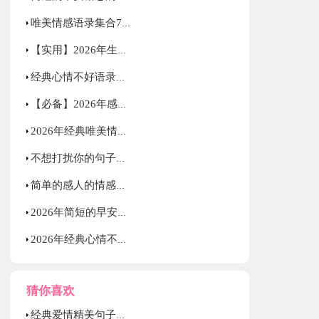
唯美情感语录集合77条
【实用】2026年生活励志语录集锦33条
经典心情不好语录大集合64句
【必备】2026年感人的情感语录集合56条
2026年经典唯美情感语录大合集64条
不想打扰你的句子文案摘抄
简单的感人的情感语录30句
2026年简短的早安励志的语录汇总78句
2026年经典心情不好语录28条
猜你喜欢
经典爱情精美句子集合36条