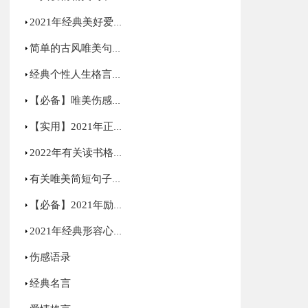
2021年经典美好爱情句子汇编75句
简单的古风唯美句子集锦66条
经典个性人生格言合集90条
【必备】唯美伤感语录合集70条
【实用】2021年正能量励志句子汇编59句
2022年有关读书格言34句
有关唯美简短句子集锦85句
【必备】2021年励志感悟句子48条
2021年经典形容心情低落的句子集锦50句
伤感语录
经典名言