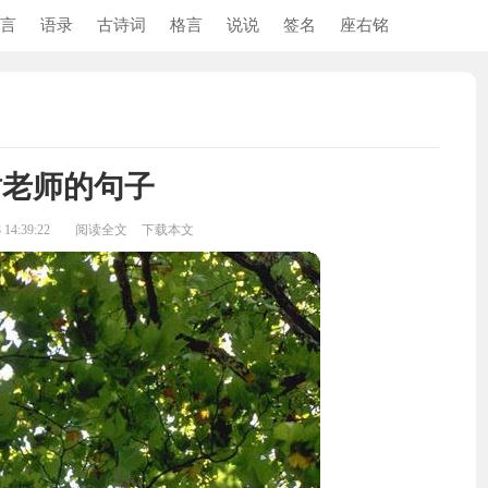
言
语录
古诗词
格言
说说
签名
座右铭
谢老师的句子
14:39:22
阅读全文
下载本文