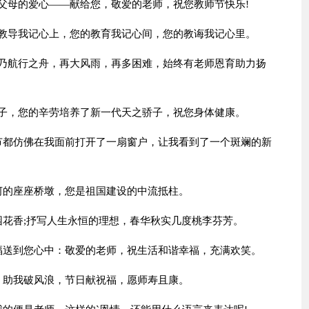
，父母的爱心——献给您，敬爱的老师，祝您教师节快乐!
的教导我记心上，您的教育我记心间，您的教诲我记心里。
生乃航行之舟，再大风雨，再多困难，始终有老师恩育助力扬
学子，您的辛劳培养了新一代天之骄子，祝您身体健康。
章节都仿佛在我面前打开了一扇窗户，让我看到了一个斑斓的新
越河的座座桥墩，您是祖国建设的中流抵柱。
园花香;抒写人生永恒的理想，春华秋实几度桃李芬芳。
祝福送到您心中：敬爱的老师，祝生活和谐幸福，充满欢笑。
化，助我破风浪，节日献祝福，愿师寿且康。