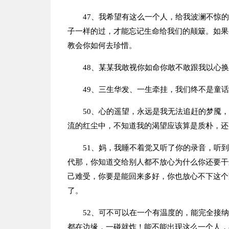
47、我希望有这么一个人，给我波澜不惊
子一样的过，才能忘记生命给我们的颠簸。如果
教会你如何去珍惜。
48、某某我敢视你如命你敢不敢跟我以心
49、三生华发、一生牵挂，我们终不是童
50、心的遥望，永远是我无法追赶的梦魇
流的红尘中，不知道我的渴望应该算是质朴，还
51、妈，我睡不着觉又听了你的录音，听
代那，你知道交给别人都不放心为什么你还要干
己难受，你要是能回来多好，你也放心不下这个
了。
52、可不可以在一个有温度的，能完全接
都在边缘，一碰就炸！能不能出现这么一个人，