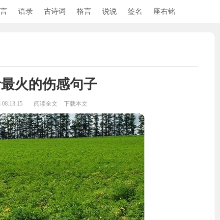
言
语录
古诗词
格言
说说
签名
座右铭
音最火的伤感句子
08:13:15
阅读全文
下载本文