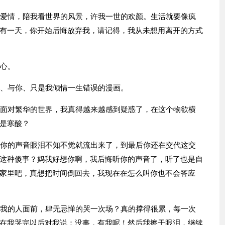
的爱情，陪我看世界的风景，许我一世的欢颜。生活就要像疯
有一天，你开始后悔放弃我，请记得，我从未想用离开的方式
换心。
话、与你、只是我倾情一生错误的漫画。
，面对繁华的世界，我真得越来越感到疑惑了，在这个物欲横
是寒酸？
到你的声音眼泪不知不觉就流出来了，到最后你还在交代这交
这种傻事？妈我好想你啊，我后悔听你的声音了，听了也是自
家里吧，真想把时间倒回去，我现在在怎么叫你也不会答应
纳我的人面前，肆无忌惮的哭一次场？真的撑得很累，每一次
在我哭完以后对我说：没事，有我呢！然后我擦干眼泪，继续