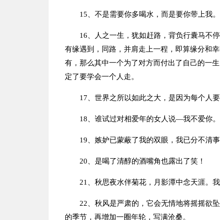
15、不是需要你多喝水，而是要你带上我。
16、人之一生，犹如赶路，背负行囊马不
有缘遇到，同路，并肩走上一程，即算缘分和幸
有，那么其中一个为了对方而付出了自己的一生
定了要学会一个人走。
17、世界之所以如此之大，是因为每个人
18、谁试过对相爱年的女人说—我不爱你。
19、嫉妒已蒙蔽了我的双眼，我已分不清
20、是喝了清醇的酒嘴角也露出了笑！
21、秋思夜水伴菊花，月影潭中念天涯。
22、秋风是严肃的，它会无情地将摇摇欲
的季节，再增加一圈年轮，写满沧桑。