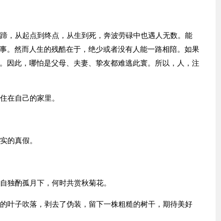
停蹄，从起点到终点，从生到死，奔波劳碌中也遇人无数。能
事。然而人生的残酷在于，绝少或者没有人能一路相陪。如果
。因此，哪怕是父母、夫妻、挚友都难逃此寰。所以，人，注
要住在自己的家里。
事实的真假。
我自独酌孤月下，何时共赏秋菊花。
坠的叶子吹落，剥去了伪装，留下一株粗糙的树干，期待美好