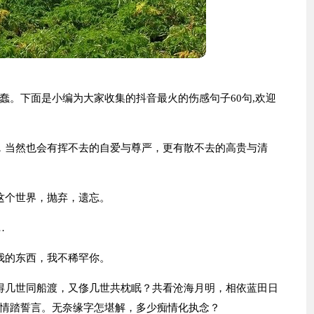
蠢。下面是小编为大家收集的抖音最火的伤感句子60句,欢迎
，当然也会有挥不去的自爱与尊严，更有散不去的高贵与清
这个世界，抛弃，遗忘。
…
我的东西，我不稀罕你。
得几世同船渡，又俢几世共枕眠？共看沧海月明，相依蓝田日
情踏誓言。无奈缘字怎堪解，多少痴情化执念？