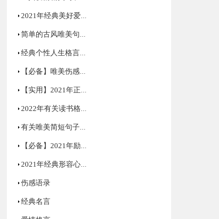
2021年经典美好爱情句子汇编75句
简单的古风唯美句子集锦66条
经典个性人生格言合集90条
【必备】唯美伤感语录合集70条
【实用】2021年正能量励志句子汇编59句
2022年有关读书格言34句
有关唯美简短句子集锦85句
【必备】2021年励志感悟句子48条
2021年经典形容心情低落的句子集锦50句
伤感语录
经典名言