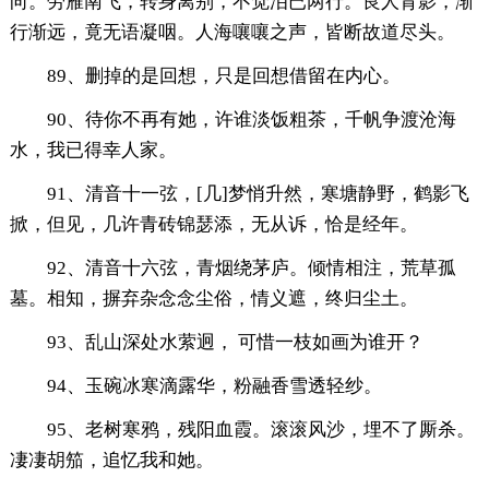
向。劳雁南飞，转身离别，不觉泪已两行。良人背影，渐
行渐远，竟无语凝咽。人海嚷嚷之声，皆断故道尽头。
89、删掉的是回想，只是回想借留在内心。
90、待你不再有她，许谁淡饭粗茶，千帆争渡沧海
水，我已得幸人家。
91、清音十一弦，[几]梦悄升然，寒塘静野，鹤影飞
掀，但见，几许青砖锦瑟添，无从诉，恰是经年。
92、清音十六弦，青烟绕茅庐。倾情相注，荒草孤
墓。相知，摒弃杂念念尘俗，情义遮，终归尘土。
93、乱山深处水萦迥， 可惜一枝如画为谁开？
94、玉碗冰寒滴露华，粉融香雪透轻纱。
95、老树寒鸦，残阳血霞。滚滚风沙，埋不了厮杀。
凄凄胡笳，追忆我和她。