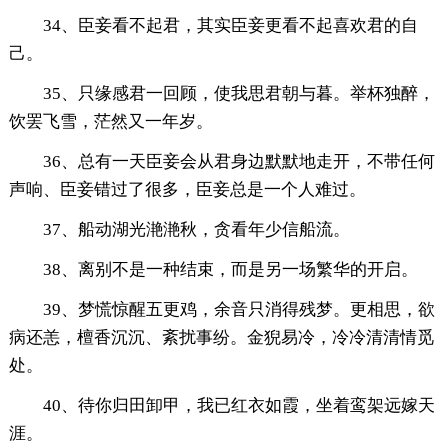
34、臣妾看不起君，其实臣妾更看不起喜欢君的自
己。
35、只缘感君一回顾，使我思君朝与暮。举杯独醉，
饮罢飞雪，茫然又一年岁。
36、总有一天臣妾会从君身边默默地走开，不带任何
声响、臣妾错过了很多，臣妾总是一个人难过。
37、船动湖光滟滟秋，贪看年少信船流。
38、离别不是一种结束，而是另一场繁华的开启。
39、梦慌惊醒五更鸡，余音只消得残梦。更相思，欲
病还恙，檀香沉沉、紊扰事纷。金猊易冷，冷冷清清情觅
处。
40、待你归田卸甲，我已红衣如霞，坐着鸾架远嫁天
涯。