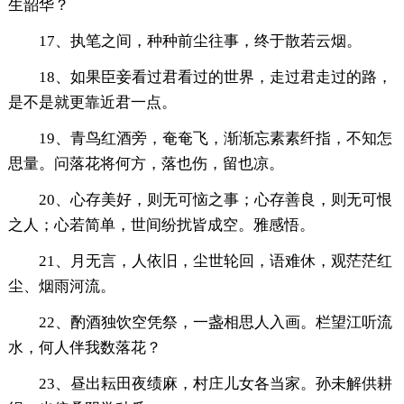
生韶华？
17、执笔之间，种种前尘往事，终于散若云烟。
18、如果臣妾看过君看过的世界，走过君走过的路，
是不是就更靠近君一点。
19、青鸟红酒旁，奄奄飞，渐渐忘素素纤指，不知怎
思量。问落花将何方，落也伤，留也凉。
20、心存美好，则无可恼之事；心存善良，则无可恨
之人；心若简单，世间纷扰皆成空。雅感悟。
21、月无言，人依旧，尘世轮回，语难休，观茫茫红
尘、烟雨河流。
22、酌酒独饮空凭祭，一盏相思人入画。栏望江听流
水，何人伴我数落花？
23、昼出耘田夜绩麻，村庄儿女各当家。孙未解供耕