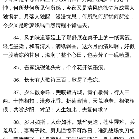
忡，何所梦何所见何所感，今夜又是清风徐徐梦落成雪人
独惧梦。月落人独醒，漫漫忧思，何所愁何所忧何所泣，
今夕又是断梦浅眠自然清醒不肯睡去。
84、风的味道蔓延上了那舒展在桌子上的一纸素笺。
轻点墨染，和着清风，满纸飘香。这六月的清风啊，好似
一股清凉的甘泉，滋润了整个心田，也芬芳了一砚翰墨。
85、吾家洗砚池头树，个个花开淡墨痕。
86、长安有人歌诗三百，歌尽了悲凉。
87、夕阳散余晖，煦暖镀古城。青石板街，行人三
两。十指相扣，漫步花香。折菊寄情，天荒地老。相依相
偎，共赏夕阳。对望：人生如此，夫复何求？
88、岁月如斯，人命如芥。繁华更迭，苍生罹难。兵
荒马乱，妻离子散。男儿惶惶不可终日，唯恐战场执刀相