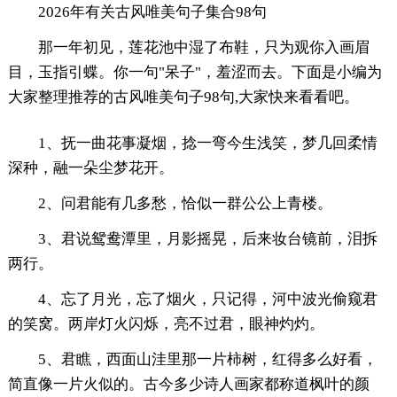
2026年有关古风唯美句子集合98句
那一年初见，莲花池中湿了布鞋，只为观你入画眉
目，玉指引蝶。你一句"呆子"，羞涩而去。下面是小编为
大家整理推荐的古风唯美句子98句,大家快来看看吧。
1、抚一曲花事凝烟，捻一弯今生浅笑，梦几回柔情
深种，融一朵尘梦花开。
2、问君能有几多愁，恰似一群公公上青楼。
3、君说鸳鸯潭里，月影摇晃，后来妆台镜前，泪拆
两行。
4、忘了月光，忘了烟火，只记得，河中波光偷窥君
的笑窝。两岸灯火闪烁，亮不过君，眼神灼灼。
5、君瞧，西面山洼里那一片柿树，红得多么好看，
简直像一片火似的。古今多少诗人画家都称道枫叶的颜