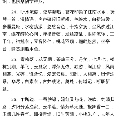
织，也傍桑阴学种瓜。
24、听水流觞，弦筝凝唱，繁花印染了江南水乡，抚
琴一首，漫情谣，声声碾碎旧断桥。色映水，白裙淑裳，
步履曼轻，水榭荡漾，悠悠音色，十指穿扬，尘风佛过江
南，蝶花醉沁心间，弹指音弦，发丝凌乱，眼眸流转，三
千年。袖揽衣，琴音轻伴，桃花羽扇，翩翩悠然。坐亭
台，静赏胭脂水色。
25、青梅落，花无期，茶凉三兮。丹笑，七月七，楼
栋别期。单飞，云孤寂，浮萍无依。独游，闽江碧，风雨
相袭。光碎，谁曾忆，爱宠云集。阳乱，人相离，恩情难
系。华尽，白素衣，古井凄迷。奠处，何堪记，断肠新
题。
26、乍鸥边、一番腴绿，流红又怨花。晚吹、约晴归
路，夕阳分落渔家。云半遮。情芳草无涯。报舞香一曲，
玉瓢几许春华。细柳青烟，旧时芳陌，小桃朱户，去年人