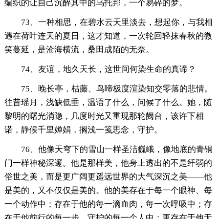
编织的让自己沉醉其中的乌托邦，一个易碎的梦。
73、一种相思，在碧水云天里淡去，想起你，与我相
遇在荷叶连天的夏日，这才知道，一次轮回轻抹春秋的微
笑蔓延，是沧海横流，桑田成陌的无奈。
74、友谊，地久天长，这世间何染生命的真谛？
75、晚长亭，枯藤、鸟啼极度渲染知交零落的悲情。
往昔瑶月，浅缺低垂，温语了什么，问候了什么。她，随
黎明的曙光消隐，几度时光又重现那轮阙台，该许下相
诺，静候千里婵娟，搁浅一笺思念，守护。
76、他像天穹下的雪山一样圣洁巍峨，像地底的青铜
门一样神秘深邃。他是那样美，他身上透出的不是纤弱的
俗世之美，而是更广阔更遥远世界的大气深沉之美——他
是美的，又不仅仅是美的。他的美存在于每一个眼神、每
一个动作中；存在于他的每一滴血肉，每一次呼吸中；存
在于他前行的每一步，守护的每一个人中；更存在于他无