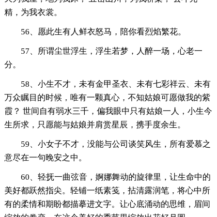
精，为我衣裳。
56、愿此生有人鲜衣怒马，陪你看烈焰繁花。
57、所谓尘世浮生，浮生若梦，人醉一场，心老一
分。
58、小生不才，未有金甲圣衣、未有七彩祥云、未有
万众瞩目的时候，唯有一颗真心，不知姑娘可愿做我的紫
霞？ 世间自有弱水三千，偏我眼中只有姑娘一人，小生今
生所求，只愿能与姑娘并肩赏星辰，携手度余生。
59、小女子不才，没能与公司谈笑风生，所有爱慕之
意尽在一句晚安之中。
60、轻抚一曲弦音，婀娜舞动的旋律里，让生命中的
美好都跃然指尖。轻铺一纸素笺，拈清露润笔，将心中所
有的柔情和期盼都描摹进文字。让心底涌动的思维，眉间