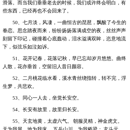
滑落。而当我们垂垂老去的时候，我们或许终会明白，有
些东西，已经再也不会回来了。
50、七月淡，风凄，一曲恒古的琵琶，飘酸了今生的
眷恋。思念踏夜而来，纷纷扬扬落满成空的夜，丝丝声声
刻留下印记，碰撞着心底蠢动，泪水溢满双眸，恣意地流
下，似弦乐如泣如诉。
51、花开记春，花落记秋，早已忘却岁月悠悠。曲终
人散，花亦垂首，空留旧人昔日颜容。
52、二月桃花临水看，溪水青丝绕指转，转不完，浮
生梦，共悲欢。
53、同心一人去，坐觉长安空。
54、长安有故里，故里归长安。
55、天玄地黄，太虚六气。 朝服灵精，神金虎文。
天为我屋，地为我床， 五岳山川，为我桥梁； 玄斗元