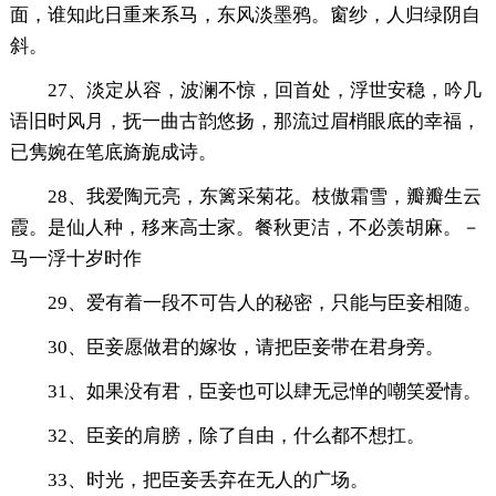
面，谁知此日重来系马，东风淡墨鸦。窗纱，人归绿阴自
斜。
27、淡定从容，波澜不惊，回首处，浮世安稳，吟几
语旧时风月，抚一曲古韵悠扬，那流过眉梢眼底的幸福，
已隽婉在笔底旖旎成诗。
28、我爱陶元亮，东篱采菊花。枝傲霜雪，瓣瓣生云
霞。是仙人种，移来高士家。餐秋更洁，不必羡胡麻。－
马一浮十岁时作
29、爱有着一段不可告人的秘密，只能与臣妾相随。
30、臣妾愿做君的嫁妆，请把臣妾带在君身旁。
31、如果没有君，臣妾也可以肆无忌惮的嘲笑爱情。
32、臣妾的肩膀，除了自由，什么都不想扛。
33、时光，把臣妾丢弃在无人的广场。