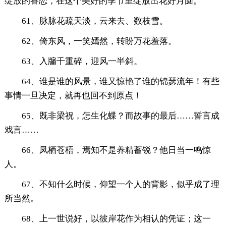
绽放的眷恋，在这个美好的季节里绽放出花好月圆。
61、脉脉花疏天淡，云来去、数枝雪。
62、倚东风，一笑嫣然，转盼万花羞落。
63、入牖千重碎，迎风一半斜。
64、谁是谁的风景，谁又惊艳了谁的锦瑟流年！有些
事情一旦决定，就再也回不到原点！
65、既非梁祝，怎生化蝶？而故事的最后……誓言成
戏言……
66、凤栖苍梧，焉知不是养精蓄锐？他日当一鸣惊
人。
67、不知什么时候，仰望一个人的背影，似乎成了理
所当然。
68、上一世说好，以彼岸花作为相认的凭证；这一