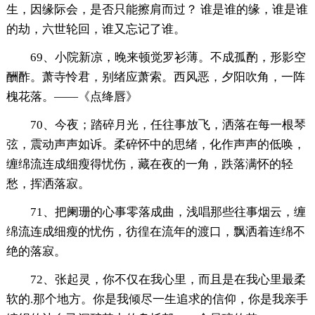
生，因缘际会，是否只能擦肩而过？ 谁是谁的缘，谁是谁
的劫，六世轮回，谁又忘记了谁。
69、小院新凉，晚来顿觉罗衫薄。不成孤酌，形影空
酬酢。萧寺怜君，别绪应萧索。西风恶，夕阳吹角，一阵
槐花落。——《点绛唇》
70、今夜；踏碎月光，任往事放飞，洒落在每一根琴
弦，震动声声如诉。柔碎怀中的思绪，化作声声的低唤，
缠绵流连成细瘦得忧伤，藏在夜的一角，跌落满怀的轻
愁，挥洒落寂。
71、把阑珊的心事零落成曲，浅唱那些往事烟云，缠
绵流连成细瘦的忧伤，彷徨在流年的渡口，飘洒着连绵不
绝的落寂。
72、张起灵，你不仅在我心里，而且是在我心里最柔
软的.那个地方。你是我倾尽一生追求的信仰，你是我亲手