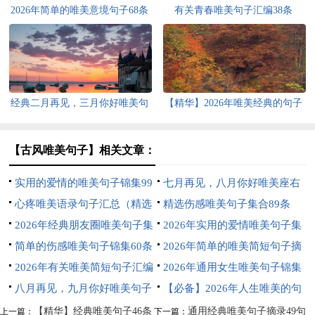
2026年简单的唯美意境句子68条
有关青春唯美句子汇编38条
经典二月再见，三月你好唯美句
【精华】2026年唯美经典的句子
子说说（通用30句）
摘录40条
【古风唯美句子】相关文章：
实用的爱情的唯美句子锦集99
七月再见，八月你好唯美座右
条
心疼唯美语录句子汇总（精选
铭句子大全（通用90句）
精选伤感唯美句子集合89条
100句）
2026年经典朋友圈唯美句子集
2026年实用的爱情唯美句子集
锦58句
简单的伤感唯美句子锦集60条
锦45条
2026年简单的唯美简短句子摘
2026年有关唯美简短句子汇编
录49条
2026年通用女生唯美句子锦集
46条
八月再见，九月你好唯美句子
35句
【必备】2026年人生唯美的句
100句
子摘录35条
【精华】经典唯美句子46条
通用经典唯美句子摘录49句
上一篇：
下一篇：