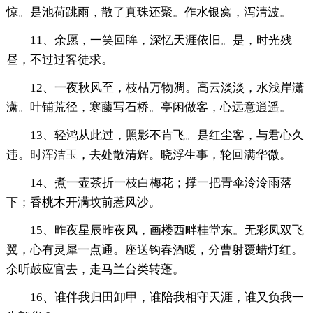
惊。是池荷跳雨，散了真珠还聚。作水银窝，泻清波。
11、余愿，一笑回眸，深忆天涯依旧。是，时光残
昼，不过过客徒求。
12、一夜秋风至，枝枯万物凋。高云淡淡，水浅岸潇
潇。叶铺荒径，寒藤写石桥。亭闲做客，心远意逍遥。
13、轻鸿从此过，照影不肯飞。是红尘客，与君心久
违。时浑洁玉，去处散清辉。晓浮生事，轮回满华微。
14、煮一壶茶折一枝白梅花；撑一把青伞泠泠雨落
下；香桃木开满坟前惹风沙。
15、昨夜星辰昨夜风，画楼西畔桂堂东。无彩凤双飞
翼，心有灵犀一点通。座送钩春酒暖，分曹射覆蜡灯红。
余听鼓应官去，走马兰台类转蓬。
16、谁伴我归田卸甲，谁陪我相守天涯，谁又负我一