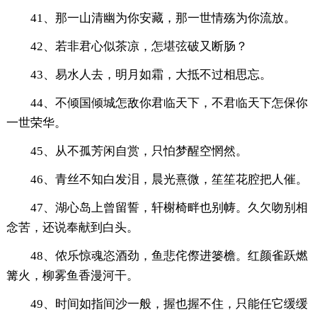
41、那一山清幽为你安藏，那一世情殇为你流放。
42、若非君心似茶凉，怎堪弦破又断肠？
43、易水人去，明月如霜，大抵不过相思忘。
44、不倾国倾城怎敌你君临天下，不君临天下怎保你
一世荣华。
45、从不孤芳闲自赏，只怕梦醒空惘然。
46、青丝不知白发泪，晨光熹微，笙笙花腔把人催。
47、湖心岛上曾留誓，轩榭椅畔也别帱。久欠吻别相
念苦，还说奉献到白头。
48、侬乐惊魂恣酒劲，鱼悲侘傺进篓檐。红颜雀跃燃
篝火，柳雾鱼香漫河干。
49、时间如指间沙一般，握也握不住，只能任它缓缓