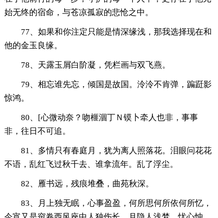
始无终的宿命，与苍凉孤寂的悲怆之中。
77、如果和你注定只能是情深缘浅，那我选择现在和
他的金玉良缘。
78、天露玉屑白阶凝，凭栏画与双飞燕。
79、相忘谁先忘，倾国是故国。泠泠不肯弹，蹁跹影
惊鸿。
80、[心微动奈？吻榧涸丁Ｎ镆卜牵人也非，事事
非，往日不可追。
81、多情只有春庭月，犹为离人照落花。泪眼问花花
不语，乱红飞过秋千去、谁拿流年。乱了浮尘。
82、雁书远，残痕堆叠，曲苑秋深。
83、月上独无眠，心事盈盈，何所思何所依何所忆，
今宵又是帘卷西风座中人独伤长。月隐人浅梦，忧心忡