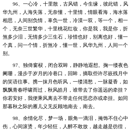
96、一心冷，十里散，古风错，今生缘，彼此错，风
华九州，人海失落，无奈懂，十里情，情眼看海，海水落
相思，人间别负情，辜负一世，冷漠一双，等一个，相一
个，无奈三世繁华，十里桃花红妆，你是我，我是你，折
煞多少泪，无情多少三生石，珍惜也好，别离也好，懂一
个真，问一个情，折煞冷，懂一世，风华九州，人间一个
别。
97、独倚窗棂，闭合双眸，静静地遐想。掬一缕夜色
阑珊，漫步于岁月的冷巷口，回眸，摘取些许尽嵌残月中
的笑语往事。携一抹月色听风，一缕清愁，一脉凝香，如
飘飘青春呼啸而过，秋风皓月，谁带去了你遥远的牵挂？
你若安好，我便乘风离去不带走任何思恋亦或牵挂。如同
那暮秋之际的雁儿义无反顾地南去，南去。
98、余情化尽，梦一场，眼角一滴泪，掩饰不住心中
伤，心间滚烫，年少轻狂，人醉不敢放，越走越是彷徨，