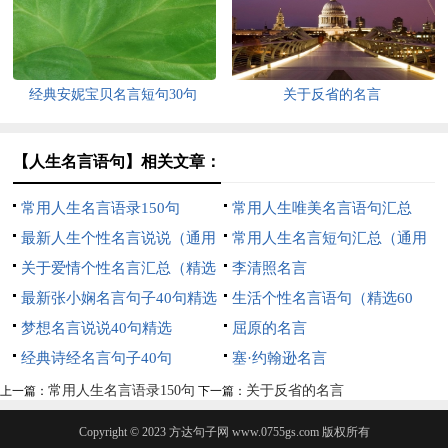
经典安妮宝贝名言短句30句
关于反省的名言
【人生名言语句】相关文章：
常用人生名言语录150句
常用人生唯美名言语句汇总
最新人生个性名言说说（通用
（通用140句）
常用人生名言短句汇总（通用
120句）
关于爱情个性名言汇总（精选
70句）
李清照名言
60句）
最新张小娴名言句子40句精选
生活个性名言语句（精选60
梦想名言说说40句精选
句）
屈原的名言
经典诗经名言句子40句
塞·约翰逊名言
常用人生名言语录150句
关于反省的名言
上一篇：
下一篇：
Copyright © 2023
方达句子网
www.0755gs.com 版权所有