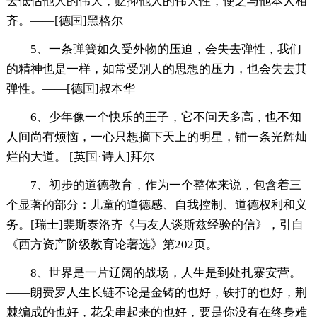
去低估他人的伟大，贬抑他人的伟大性，使之与他本人相
齐。——[德国]黑格尔
5、一条弹簧如久受外物的压迫，会失去弹性，我们
的精神也是一样，如常受别人的思想的压力，也会失去其
弹性。——[德国]叔本华
6、少年像一个快乐的王子，它不问天多高，也不知
人间尚有烦恼，一心只想摘下天上的明星，铺一条光辉灿
烂的大道。 [英国·诗人]拜尔
7、初步的道德教育，作为一个整体来说，包含着三
个显著的部分：儿童的道德感、自我控制、道德权利和义
务。[瑞士]裴斯泰洛齐《与友人谈斯兹经验的信》，引自
《西方资产阶级教育论著选》第202页。
8、世界是一片辽阔的战场，人生是到处扎寨安营。
——朗费罗人生长链不论是金铸的也好，铁打的也好，荆
棘编成的也好，花朵串起来的也好，要是你没有在终身难