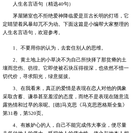
人生名言语句（精选40句）
茅屋陋室也不拒绝爱神降临爱是亘古长明的灯塔，它
定睛望着风暴却兀不为动。下面这篇是小编帮大家整理的
人生名言语句，欢迎参考。
1、不要用你的认为，去套住别人的思维。
2、黄土地上的小草决不为自己所抉择了那贫瘠的土
壤而悲伤、彷徨。它即使被石块压得很深，也依然不惜一
切代价，寻求阳光，绿意挺拔。
3、在我看来，真正的爱情是表现在恋人对他的偶象
采取含蓄、谦恭甚至羞涩的态度，而绝不是表现在随意流
露热情和过早的亲呢。[德]马克思《马克思恩格斯全集》
第31卷，第520页。
4、有嫉妒心的人，自己不能完成伟大事业，便尽量