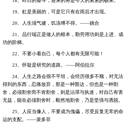
18、昨日的奋斗，迎来的将是今天的累累的硕果。
19、虹是美丽的，可是它只有在雨后才出现。
20、人生须气健，饥冻缚不得。——姚合
21、品行端正是做人的根本，勤劳用功则是上进、成
功的阶梯。
22、不要小看自己，每个人都有无限可能！
23、怀疑是研究的道路。——阿伯拉尔
24、人生之路会很不平坦，会经历很多不顺，对无法
得到的东西，忍痛放弃，那是一种豁达，但也是一种割
舍，必须割舍而不肯割舍，则是沾滞与执迷，对自己有害
无益，能在必须割舍时，毅然地割舍，乃是坚强与洒脱。
25、人应当像人，不要成为傀儡，尽受反复无常的命
运的支配。——裴多菲