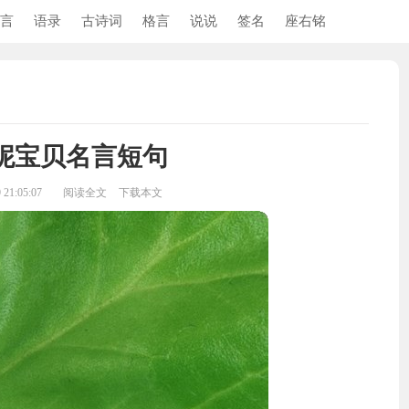
言
语录
古诗词
格言
说说
签名
座右铭
妮宝贝名言短句
21:05:07
阅读全文
下载本文