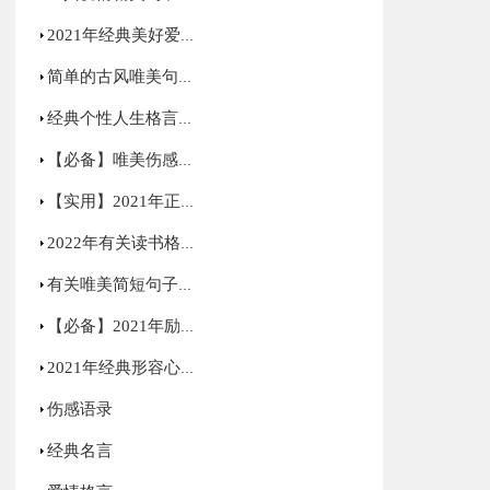
2021年经典美好爱情句子汇编75句
简单的古风唯美句子集锦66条
经典个性人生格言合集90条
【必备】唯美伤感语录合集70条
【实用】2021年正能量励志句子汇编59句
2022年有关读书格言34句
有关唯美简短句子集锦85句
【必备】2021年励志感悟句子48条
2021年经典形容心情低落的句子集锦50句
伤感语录
经典名言