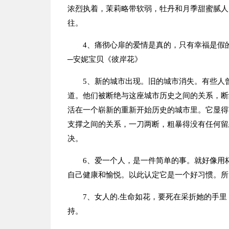
浓烈执着，茉莉略带软弱，牡丹和月季甜蜜腻人
往。
4、痛彻心扉的爱情是真的，只有幸福是假
─安妮宝贝《彼岸花》
5、新的城市出现。旧的城市消失。有些人
道。他们被断绝与这座城市历史之间的关系，断
活在一个崭新的重新开始历史的城市里。它显得
支撑之间的关系，一刀两断，粗暴得没有任何留
决。
6、爱一个人，是一件简单的事。就好像用
自己健康和愉悦。以此认定它是一个好习惯。所
7、女人的.生命如花，要死在采折她的手
持。