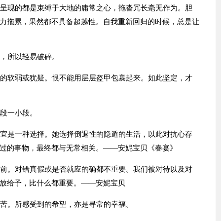
终呈现的都是束缚于大地的庸常之心，拖沓冗长毫无作为。胆
力拖累，果然都不具备超越性。自我重新回归的时候，总是让
纯，所以轻易破碎。
心的软弱或犹疑。恨不能用层层盔甲包裹起来。如此坚定，才
小段一小段。
时宜是一种选择。她选择倒退性的隐遁的生活，以此对抗心存
过的事物，最终都与无常相关。——安妮宝贝《春宴》
之前。对错真假或是否就应的确都不重要。我们被对待以及对
放给予，比什么都重要。——安妮宝贝
的苦。所感受到的希望，亦是寻常的幸福。