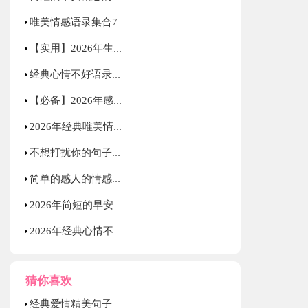
唯美情感语录集合77条
【实用】2026年生活励志语录集锦33条
经典心情不好语录大集合64句
【必备】2026年感人的情感语录集合56条
2026年经典唯美情感语录大合集64条
不想打扰你的句子文案摘抄
简单的感人的情感语录30句
2026年简短的早安励志的语录汇总78句
2026年经典心情不好语录28条
猜你喜欢
经典爱情精美句子集合36条