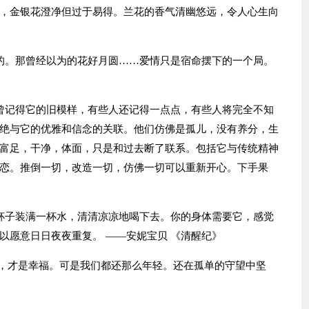
，金银花澄净但过于易得。兰花的香气清幽悠远，令人心生向
的。那曾经以为的花好月圆……爱情只是宿命摆下的一个局。
曾记得它的旧模样，有些人还记得一点点，有些人将完全不知
绝与它的优雅和信念的关联。他们仿佛是孤儿，没有养分，生
富足，干净，体面，只是和过去断了联系。包括它与传统精神
恋。推倒一切，改造一切，仿佛一切可以重新开心。下手果
杯子装满一杯水，清清凉凉地喝下去。你的身体需要它，感觉
以愿意日日夜夜重复。 ——安妮宝贝 《清醒纪》
里，才是幸福。可是我们都还那么年轻。还在孤单的守望中坚