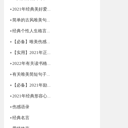
2021年经典美好爱情句子汇编75句
简单的古风唯美句子集锦66条
经典个性人生格言合集90条
【必备】唯美伤感语录合集70条
【实用】2021年正能量励志句子汇编59句
2022年有关读书格言34句
有关唯美简短句子集锦85句
【必备】2021年励志感悟句子48条
2021年经典形容心情低落的句子集锦50句
伤感语录
经典名言