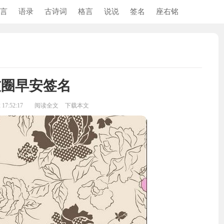
言
语录
古诗词
格言
说说
签名
座右铭
友圈早安签名
17:52:17
阅读全文
下载本文