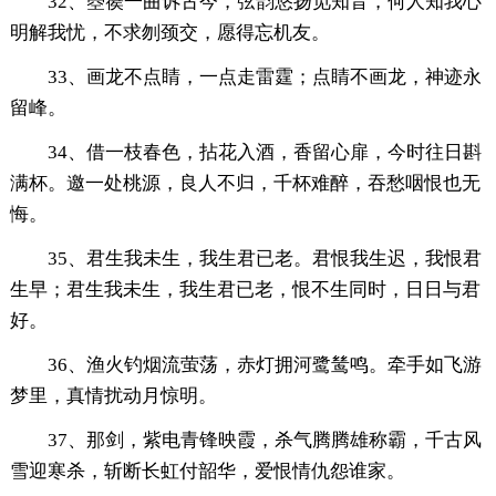
32、箜篌一曲诉古今，弦韵悠扬觅知音，何人知我心
明解我忧，不求刎颈交，愿得忘机友。
33、画龙不点睛，一点走雷霆；点睛不画龙，神迹永
留峰。
34、借一枝春色，拈花入酒，香留心扉，今时往日斟
满杯。邀一处桃源，良人不归，千杯难醉，吞愁咽恨也无
悔。
35、君生我未生，我生君已老。君恨我生迟，我恨君
生早；君生我未生，我生君已老，恨不生同时，日日与君
好。
36、渔火钓烟流萤荡，赤灯拥河鹭鸶鸣。牵手如飞游
梦里，真情扰动月惊明。
37、那剑，紫电青锋映霞，杀气腾腾雄称霸，千古风
雪迎寒杀，斩断长虹付韶华，爱恨情仇怨谁家。