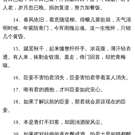
人老，岁月忽已晚。捐勿复道，努力加餐饭。
14、春风依旧，着意随堤柳。得蛾儿黄欲就，天气清
明时候。年紫陌青门，今宵雨魄云魂。送一生憔悴，只销
几个黄昏。
15、蹴罢秋千，起来慵整纤纤手。浓花瘦，薄汗轻衣
透。有人来，袜剗金钗溜。羞走，倚门回首，却把青梅
嗅。
16、臣妾不害怕君消失，臣妾害怕君带着某人消失。
17、唯有君的拥抱，才叫臣妾如此安心。
18、如果了解以前的臣妾，那君就会原谅现在的臣
妾。
19、本是青灯不归客，却因浊酒留风尘。
20、如果把对姑娘的喜欢酿成酒，怕是十里的猫都醉