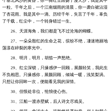
个塞北风沙的黄昏，你一骑红尘踏扬了漫天沙，我是其中
一粒。千年之后，一个江南烟雨的清晨，你一袭白裙沾湿
了杏花雨。我是其中一滴。历经千年，失言了千年，辜负
了千载，红尘中，一个转身错过一生。
26、天涯海角，我们都是飞不过沧海的蝴蝶。
27、一朵朵殷红的生命之花，缤纷不绝，凄迷艳丽地
荡漾在碎裂的寒光中。
28、明月，明月，胡笳一声愁绝。
29、红尘深锁，只缘感伊一回顾，展颜轻笑，我此生
不负相思。只缘感你，展颜回顾，倾城一暖，浅笑梨涡。
只想让你回眸一次，便能看见我的深情。
30、但恨处非位，怆悢使心伤。
31、江船一渡赤壁赋，后人诗文尽戏吴。