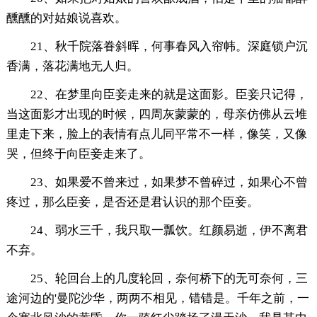
醺醺的对姑娘说喜欢。
21、秋千院落眷斜晖，何事春风入帘帏。深庭锁户沉
香满，落花满地无人归。
22、在梦里向臣妾走来的就是这面影。臣妾只记得，
当这面影才出现的时候，四周灰蒙蒙的，母亲仿佛从云堆
里走下来，脸上的表情有点儿同平常不一样，像笑，又像
哭，但终于向臣妾走来了。
23、如果爱不曾来过，如果梦不曾碎过，如果心不曾
疼过，那么臣妾，是否还是君认识的那个臣妾。
24、弱水三千，我只取一瓢饮。红颜易逝，伊不离君
不弃。
25、轮回台上的几度轮回，奈何桥下的无可奈何，三
途河边的'曼陀沙华，两两不相见，错错是。千年之前，一