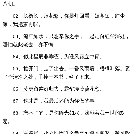
八朝。
62、长街长，烟花繁，你挑灯回看，短亭短，红尘
辗，我把萧再叹。
63、流年如水，只想牵你之手，一起走向红尘深处，
哪怕就此老去，亦不悔。
64、似此星辰非昨夜，为谁风露立中宵。
65、推开门，走了出去。一番风雨后，梧桐叶落。觅
了个清净之处，手捧一本书，坐了下来。
66、莫更留连好归去，露华凄冷蓼花愁。
67、这才是，我最后还能为你做的事。
68、忘不了的，是你眸光如水，浅溺着我一世的欢
悲。
69、昏鸦尽，小立恨因谁？急雪乍翻香阁絮，微风吹