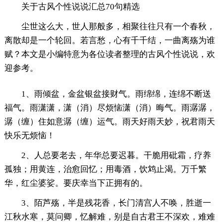
关于古风个性说说汇总70句精选
尘世这么大，世人那般多，相聚往往只有一个春秋，
离散却是一个轮回。若言愁，心有千千结，一曲离殇为谁
赋？本文是小编特意为各位读者整理的古风个性说说，欢
迎参考。
1、雨倾盆，金盆银盆接财气。雨绵绵，连绵不断送
福气。雨潇潇，潇（消）尽烦恼潇（消）晦气。雨潺潺，
潺（缠）住如意潺（缠）运气。雨天好雨天妙，祝君雨天
快乐无烦恼！
2、人总要老去，年华总要迟暮。干脆用砒霜，疗养
孤独；用黄连，治愈回忆；用毒酒，饮鸩止渴。万千繁
华，红尘婆娑。要庆幸当下正拥有的。
3、陌芦殇，半是残花香，长门清宫人不唤，胜逝一
江秋水寒，莫问卿，忆解难，别是自古君王不深欢，难难