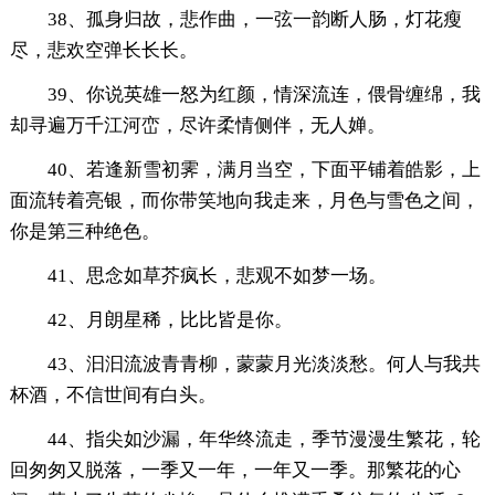
38、孤身归故，悲作曲，一弦一韵断人肠，灯花瘦
尽，悲欢空弹长长长。
39、你说英雄一怒为红颜，情深流连，偎骨缠绵，我
却寻遍万千江河峦，尽许柔情侧伴，无人婵。
40、若逢新雪初霁，满月当空，下面平铺着皓影，上
面流转着亮银，而你带笑地向我走来，月色与雪色之间，
你是第三种绝色。
41、思念如草芥疯长，悲观不如梦一场。
42、月朗星稀，比比皆是你。
43、汩汩流波青青柳，蒙蒙月光淡淡愁。何人与我共
杯酒，不信世间有白头。
44、指尖如沙漏，年华终流走，季节漫漫生繁花，轮
回匆匆又脱落，一季又一年，一年又一季。那繁花的心