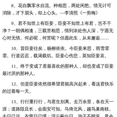
8、花自飘零水自流。种相思，两处闲愁。情无计可
消除，才下眉头，却上心头。—李清照《一剪梅》
9、君不知世上有臣妾，臣妾不知世上有君，岂不干
净？一朝偶相逢，三载苦相思，情到浓处伤人深，宁愿无
心对无情。何必呢，何苦呢？但愿此生，从未邂逅……
10、昔臣妾往矣，杨柳依依。今臣妾来思，雨雪霏
霏。行道迟迟，载渴载饥。臣妾心伤悲，莫知臣妾哀。
11、终于变成了君最喜欢的那种人，却也变成了臣妾
最讨厌的那种人。
12、但是臣妾依然很希望君能高兴起来，看这君快乐
的过着每一天。
13、行行重行行，与君生别离。去万余里，各在天一
涯；道路阻且长，会面安可知。马倚北风，越鸟巢南枝。
去日已远，衣带日已缓；浮云蔽白日，游子不顾返。君令