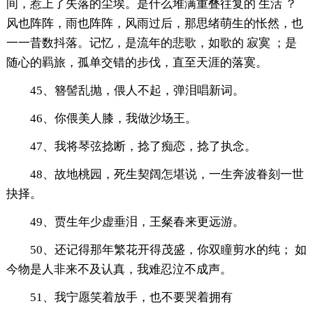
间，惹上了失落的尘埃。是什么堆满重叠往复的 生活 ？
风也阵阵，雨也阵阵，风雨过后，那思绪萌生的怅然，也
一一昔数抖落。记忆，是流年的悲歌，如歌的 寂寞 ；是
随心的羁旅，孤单交错的步伐，直至天涯的落寞。
45、簪髻乱抛，偎人不起，弹泪唱新词。
46、你偎美人膝，我做沙场王。
47、我将琴弦捻断，捻了痴恋，捻了执念。
48、故地桃园，死生契阔怎堪说，一生奔波眷刻一世
抉择。
49、贾生年少虚垂泪，王粲春来更远游。
50、还记得那年繁花开得茂盛，你双瞳剪水的纯； 如
今物是人非来不及认真，我难忍泣不成声。
51、我宁愿笑着放手，也不要哭着拥有