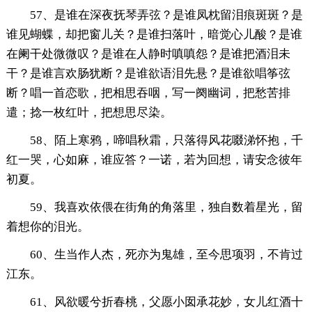
57、是谁在深夜抚琴弄弦？是谁凤枕留泪痕斑斑？是
谁见蝴蝶，却把窗儿关？是谁扫落叶，暗觉心儿酸？是谁
在阑干处微微叹？是谁在人静时嗔嗔怨？是谁把酒泪未
干？是谁言欢肠犹断？是谁欲语泪先悬？是谁欲唱筝弦
断？唱一首恋歌，把相思吞咽，写一阕幽词，把愁苦排
遣；捻一枚红叶，把想思尽染。
58、陌上寒鸦，啼唱秋霜，只落得风花啜涕怀抱，千
红一哭，心如麻，谁应答？一诺，若为回想，请安念彼年
初夏。
59、我喜欢依偎在街角的角落里，独自数着星光，留
着想你的泪光。
60、生当作人杰，死亦为鬼雄，至今思项羽，不肯过
江东。
61、风欲暖兮折春桃，父愿小囡承花妙，女儿红酒十