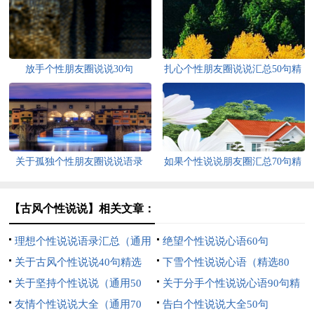
放手个性朋友圈说说30句
扎心个性朋友圈说说汇总50句精
选
关于孤独个性朋友圈说说语录
如果个性说说朋友圈汇总70句精
（通用30句）
选
【古风个性说说】相关文章：
理想个性说说语录汇总（通用
绝望个性说说心语60句
50句）
关于古风个性说说40句精选
下雪个性说说心语（精选80
关于坚持个性说说（通用50
句）
关于分手个性说说心语90句精
句）
友情个性说说大全（通用70
选
告白个性说说大全50句