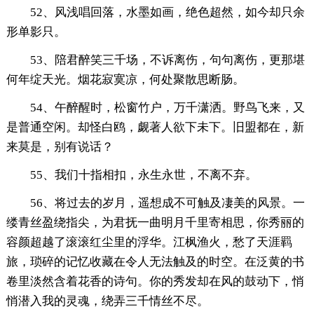
52、风浅唱回落，水墨如画，绝色超然，如今却只余
形单影只。
53、陪君醉笑三千场，不诉离伤，句句离伤，更那堪
何年绽天光。烟花寂寞凉，何处聚散思断肠。
54、午醉醒时，松窗竹户，万千潇洒。野鸟飞来，又
是普通空闲。却怪白鸥，觑著人欲下未下。旧盟都在，新
来莫是，别有说话？
55、我们十指相扣，永生永世，不离不弃。
56、将过去的岁月，遥想成不可触及凄美的风景。一
缕青丝盈绕指尖，为君抚一曲明月千里寄相思，你秀丽的
容颜超越了滚滚红尘里的浮华。江枫渔火，愁了天涯羁
旅，琐碎的记忆收藏在令人无法触及的时空。在泛黄的书
卷里淡然含着花香的诗句。你的秀发却在风的鼓动下，悄
悄潜入我的灵魂，绕弄三千情丝不尽。