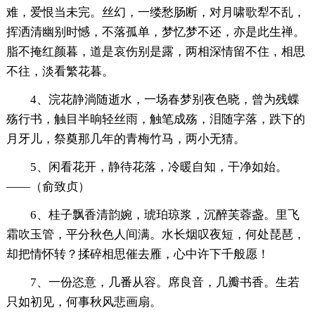
难，爱恨当未完。丝幻，一缕愁肠断，对月啸歌犁不乱，
挥洒清幽别时憾，不落孤单，梦忆梦不还，亦是此生禅。
脂不掩红颜暮，道是哀伤别是露，两相深情留不住，相思
不往，淡看繁花暮。
4、浣花静淌随逝水，一场春梦别夜色晓，曾为残蝶
殇行书，触目半晌轻丝雨，触笔成殇，泪随字落，跌下的
月牙儿，祭奠那几年的青梅竹马，两小无猜。
5、闲看花开，静待花落，冷暖自知，干净如始。
——（俞致贞）
6、桂子飘香清韵婉，琥珀琼浆，沉醉芙蓉盏。里飞
霜吹玉管，平分秋色人间满。水长烟叹夜短，何处琵琶，
却把情怀转？揉碎相思催去雁，心中许下千般愿！
7、一份恣意，几番从容。席良音，几瓣书香。生若
只如初见，何事秋风悲画扇。