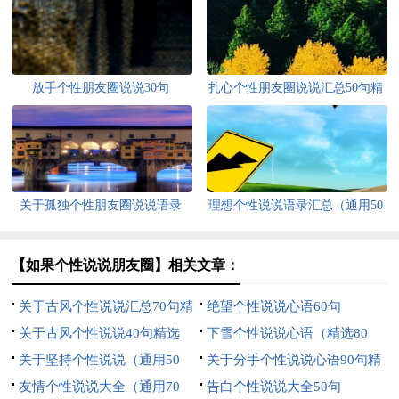
放手个性朋友圈说说30句
扎心个性朋友圈说说汇总50句精
选
关于孤独个性朋友圈说说语录
理想个性说说语录汇总（通用50
（通用30句）
句）
【如果个性说说朋友圈】相关文章：
关于古风个性说说汇总70句精
绝望个性说说心语60句
选
关于古风个性说说40句精选
下雪个性说说心语（精选80
关于坚持个性说说（通用50
句）
关于分手个性说说心语90句精
句）
友情个性说说大全（通用70
选
告白个性说说大全50句