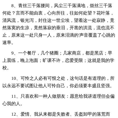
8、青丝三千落腰间，风尘三千落满地，烦丝三千落
何处？言而不能由衷，心向所往，往如何处望？花叶落，
清风流，银光泻，封住这一世尘埃，望着这一处寂静，竟
然落寞的生凉，竟然落寂的垂泪，开凿的洪流，流也流不
止，原来这一处只身一人，原来泪滴的'声音覆盖了心跳的
速率。
9、一个餐厅，几个猪圈；几家商店，都是黑店；早
上晨练，晚上泡面；旷课不许，恋爱受限；这就是我的学
校。
10、可怜之人必有可恨之处，这句话是有道理的，所
以永远不要试图让他人可怜自己，你必须要丰盛且坚强。
11、只喜欢和一种人做朋友：愿意给我讲道理但会偏
心我的人。
12、爱情、我从来都是失败者、丢盔卸甲的落荒而