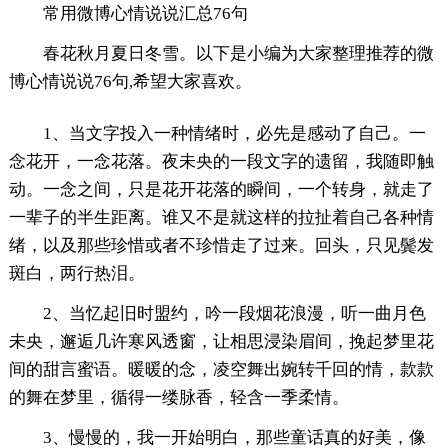
常用微博心情说说汇总76句
春花秋月夏日冬雪。以下是小编为大家整理推荐的微
博心情说说76句,希望大家喜欢。
1、当文字投入一种情绪时，必先是感动了自己。一
念花开，一念花落。夜未央的一段文字的遗留，我随即触
动。一念之间，只是花开花落的瞬间，一个转身，就走了
一辈子的半生距离。谁又不是就这样的拉扯着自己各种情
绪，以及那些珍惜或者不珍惜走了过来。回头，只见鬓发
斑白，两行热泪。
2、当忆起旧时盟约，吟一段烟花浪漫，听一曲月色
未央，邂逅几许寒风透窗，让相思浸染眉间，挽起梦里花
间的甜言蜜语。暖暖的念，凌空舞出婉转千回的情，款款
的舞在梦里，循得一缕脉香，轻含一季柔情。
3、慢慢的，我一开始明白，那些童话真的好美，像