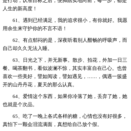
是行动，认准目标之后，便脚踏实地向前，每一步，都是
人生的新高度！
61、遇到已经满足，我的追求很小，有你就好。我愿
用余生来守护你的不言不语！
62、有点郁闷的是，深夜听着别人酣畅的呼吸声，而
自己却久久无法入睡。
63、日光之下，并无新事。散步、拍花，外加一日三
餐。喝茶翻书，看似波澜不惊，其实丰富自在己心。也曾
喜欢一些美好，譬如阅读，譬如遇见，……，偶遇一簇盛
开的山丹丹花，夏天的那么认真。
64、爱情这个东西，如果你冷落了她，丢弃了她，她
也就是个次品。
65、吃了一晚上各式各样的糖，心情也没有好很多，
真怕下一颗会泪流满面，真想给自己放个假。