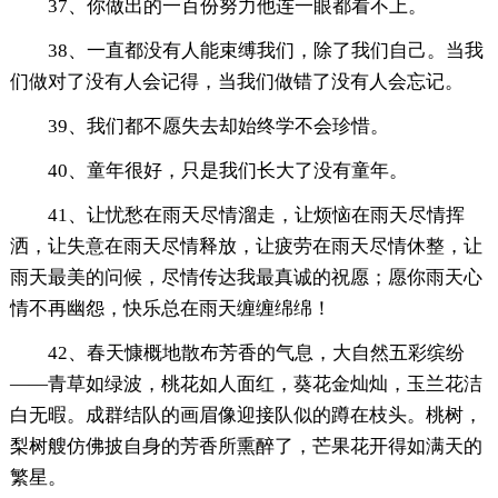
37、你做出的一百份努力他连一眼都看不上。
38、一直都没有人能束缚我们，除了我们自己。当我
们做对了没有人会记得，当我们做错了没有人会忘记。
39、我们都不愿失去却始终学不会珍惜。
40、童年很好，只是我们长大了没有童年。
41、让忧愁在雨天尽情溜走，让烦恼在雨天尽情挥
洒，让失意在雨天尽情释放，让疲劳在雨天尽情休整，让
雨天最美的问候，尽情传达我最真诚的祝愿；愿你雨天心
情不再幽怨，快乐总在雨天缠缠绵绵！
42、春天慷概地散布芳香的气息，大自然五彩缤纷
——青草如绿波，桃花如人面红，葵花金灿灿，玉兰花洁
白无暇。成群结队的画眉像迎接队似的蹲在枝头。桃树，
梨树艘仿佛披自身的芳香所熏醉了，芒果花开得如满天的
繁星。