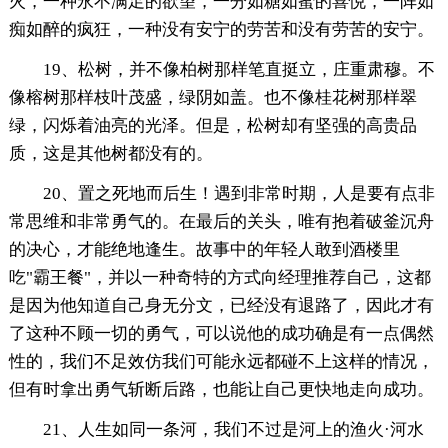
火，一种永不满足的欲望，一分如糖如蜜的喜悦，一阵如
痴如醉的疯狂，一种没有安宁的劳苦和没有劳苦的安宁。
19、松树，并不像柏树那样笔直挺立，庄重肃穆。不
像榕树那样枝叶茂盛，绿阴如盖。也不像桂花树那样翠
绿，闪烁着油亮的光泽。但是，松树却有坚强的高贵品
质，这是其他树都没有的。
20、置之死地而后生！遇到非常时期，人是要有点非
常思维和非常勇气的。在最后的关头，唯有抱着破釜沉舟
的决心，才能绝地逢生。故事中的年轻人敢到酒楼里
吃"霸王餐"，并以一种奇特的方式向经理推荐自己，这都
是因为他知道自己身无分文，已经没有退路了，因此才有
了这种不顾一切的勇气，可以说他的成功确是有一点偶然
性的，我们不足效仿我们可能永远都碰不上这样的情况，
但有时拿出勇气斩断后路，也能让自己更快地走向成功。
21、人生如同一条河，我们不过是河上的渔火·河水