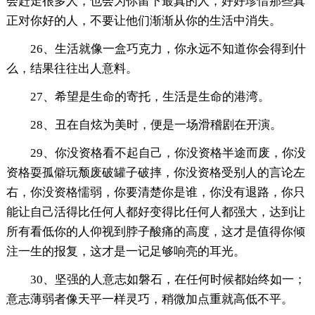
会赶走很多人，也会为你留下最真的人，好好珍惜那些真
正对你好的人，不要让他们渐渐从你的生活中消失。
26、生活就像一盒巧克力，你永远不知道你会得到什
么，结果往往出人意料。
27、希望是生命的寄托，生活是生命的港湾。
28、丑在自炫为美时，便是一场滑稽剧在开演。
29、你没资格看不起自己，你没资格半途而废，你没
资格耍孤僻玩颓废破罐子破摔，你没资格受别人的言论左
右，你没资格懦弱，你要清楚你是谁，你没有退路，你只
能让自己活得比任何人都好变得比任何人都强大，达到让
所有看低你的人仰视到脖子酸痛的高度，这才是值得你倾
注一生的报复，这才是一记足够响亮的耳光。
30、坚强的人意志如磐石，在任何时候都始终如一；
意志薄弱者像天平一样灵巧，稍微加点重就高低不平。