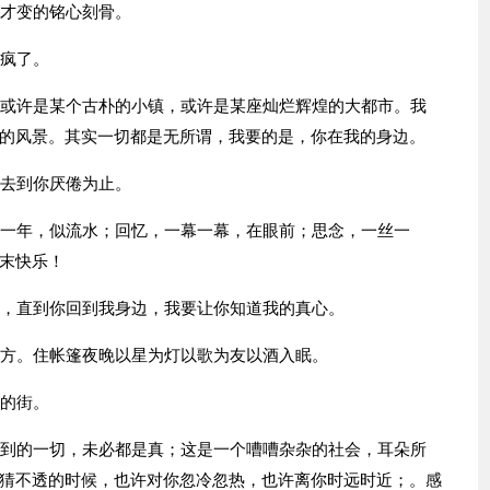
，才变的铭心刻骨。
己疯了。
。或许是某个古朴的小镇，或许是某座灿烂辉煌的大都市。我
的风景。其实一切都是无所谓，我要的是，你在我的身边。
…去到你厌倦为止。
年一年，似流水；回忆，一幕一幕，在眼前；思念，一丝一
末快乐！
你，直到你回到我身边，我要让你知道我的真心。
地方。住帐篷夜晚以星为灯以歌为友以酒入眠。
人的街。
看到的一切，未必都是真；这是一个嘈嘈杂杂的社会，耳朵所
猜不透的时候，也许对你忽冷忽热，也许离你时远时近；。感