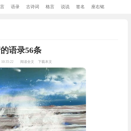
言
语录
古诗词
格言
说说
签名
座右铭
的语录56条
10:35:22
阅读全文
下载本文