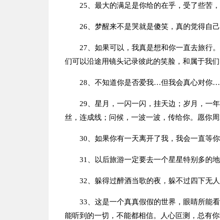
25、最大的满足是你给的在乎，受了些苦
26、梦醒来不是哭就是傻笑，真的觉得自
27、如果可以，我真是想和你一直去旅行
们可以沿途用镜头记录彼此的笑脸，和属于我们
28、不知道你是否爱我…但我会真心对你
29、星月，一闪一闪，挂天边；岁月，一
丝，连成线；问候，一波一波，传给你。愿你周
30、如果你有一天离开了我，我会一直等
31、以后旅游一定要去一个星星特别多的
32、躲得过醉酒当歌的夜，躲不过四下无
33、这是一个真真假假的世界，眼睛所能
能听到的一切，不能都相信。人心叵测，总有你