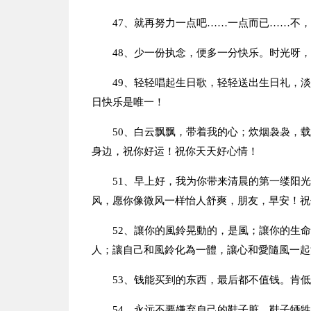
47、就再努力一点吧……一点而已……不
48、少一份执念，便多一分快乐。时光呀
49、轻轻唱起生日歌，轻轻送出生日礼，
日快乐是唯一！
50、白云飘飘，带着我的心；炊烟袅袅，
身边，祝你好运！祝你天天好心情！
51、早上好，我为你带来清晨的第一缕阳
风，愿你像微风一样怡人舒爽，朋友，早安！祝
52、讓你的風鈴晃動的，是風；讓你的生
人；讓自己和風鈴化為一體，讓心和愛隨風一起
53、钱能买到的东西，最后都不值钱。肯
54、永远不要嫌弃自己的鞋子脏，鞋子牺