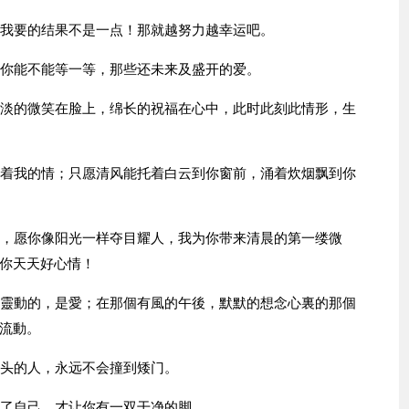
，我要的结果不是一点！那就越努力越幸运吧。
，你能不能等一等，那些还未来及盛开的爱。
淡淡的微笑在脸上，绵长的祝福在心中，此时此刻此情形，生
载着我的情；只愿清风能托着白云到你窗前，涌着炊烟飘到你
光，愿你像阳光一样夺目耀人，我为你带来清晨的第一缕微
你天天好心情！
命靈動的，是愛；在那個有風的午後，默默的想念心裏的那個
流動。
低头的人，永远不会撞到矮门。
牲了自己，才让你有一双干净的脚。