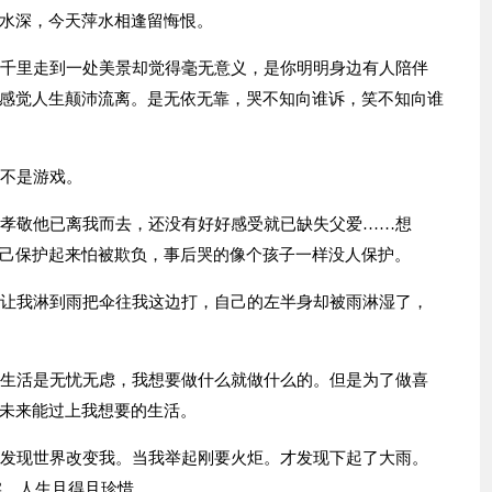
水深，今天萍水相逢留悔恨。
涉千里走到一处美景却觉得毫无意义，是你明明身边有人陪伴
感觉人生颠沛流离。是无依无靠，哭不知向谁诉，笑不知向谁
决不是游戏。
有孝敬他已离我而去，还没有好好感受就已缺失父爱……想
己保护起来怕被欺负，事后哭的像个孩子一样没人保护。
不让我淋到雨把伞往我这边打，自己的左半身却被雨淋湿了，
的生活是无忧无虑，我想要做什么就做什么的。但是为了做喜
未来能过上我想要的生活。
才发现世界改变我。当我举起刚要火炬。才发现下起了大雨。
实。人生且得且珍惜。