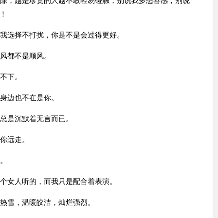
删除，越是珍贵的人越不敢轻易碰触，别说我多愁善感，别说
！
果我选择不打扰，你是不是会过得更好。
何风都不是顺风。
放不下。
我身边也不在是你。
间总是沉默着无言而已。
谁你远走。
车。
一个女人听的，而我只是配合着表演。
如热雪，温暖皎洁，灿烂强烈。