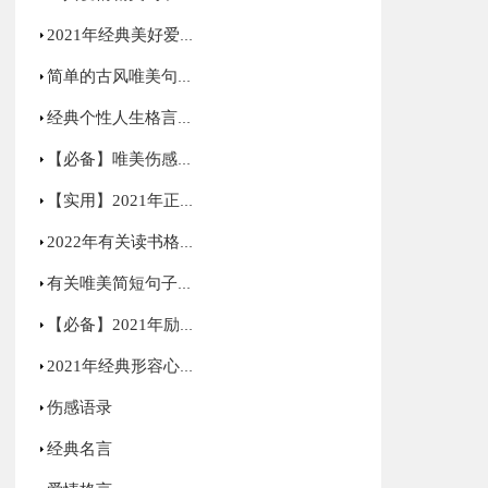
2021年经典美好爱情句子汇编75句
简单的古风唯美句子集锦66条
经典个性人生格言合集90条
【必备】唯美伤感语录合集70条
【实用】2021年正能量励志句子汇编59句
2022年有关读书格言34句
有关唯美简短句子集锦85句
【必备】2021年励志感悟句子48条
2021年经典形容心情低落的句子集锦50句
伤感语录
经典名言