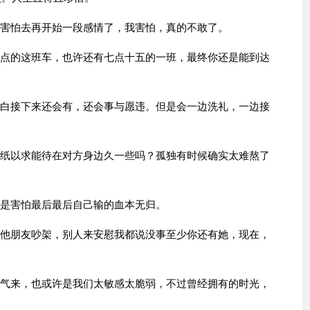
我害怕去再开始一段感情了，我害怕，真的不敢了。
七点的这班车，也许还有七点十五的一班，最终你还是能到达
明白接下来还会有，还会事与愿违。但是会一边洗礼，一边接
层纸以求能待在对方身边久一些吗？孤独有时候确实太难熬了
可是害怕最后最后自己输的血本无归。
其他朋友吵架，别人来安慰我都说没事至少你还有她，现在，
过气来，也或许是我们太敏感太脆弱，不过曾经拥有的时光，