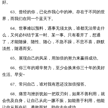
好。
63、曾经的你，已化作我心中的神。存在于不同的世
界，而我们在同一个蓝天下。
64、世事难以预料，遇事无须太执，谁都无法带走什
么，又何必纠结于某一时、某一事。只有看开了，想通
了，才能随缘、随性、随心，不急不躁，不悲不喜，静默
淡然，随遇而安。
65、展现自己的风采，用加倍的努力来赢得成功。
66、你三年的艰辛努力，至少会换来你三十年的美好
生活。早安~
67、常问自己，谁对我有恩还没加倍报答。
68、痛苦与挫折犹如一把双刃剑，如果不善利用，就
会伤及自身，让自己从此一蹶不振，如能善于利用，他能
让你从新奋起，勇敢面对，助你走向成功。