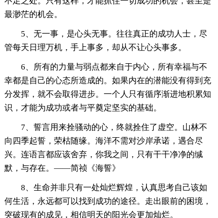
不足之处。只有这样，才能抓住一切成功的机会，甚至是
最渺茫的机会。
5、无一事，是心头无事。往往真正的成功人士，尽
管每天日理万机，手上事多，却从不让心头事多。
6、所有的力量与弱点都来自于内心，所有幸福与不
幸都是自己的心态所造成的。如果内在的潜能没有得到充
分发挥，就不会取得进步。一个人只有循序渐进地积累知
识，才能为成功或者与平奠定坚实的基础。
7、誓言用来拴骚动的心，终就拴住了虚空。山林不
向四季起誓，荣枯随缘。海洋不需对沙岸承诺，遇合尽
兴。连语言都应该舍弃，你我之间，只有干干净净的缄
默，与存在。——简祯《海誓》
8、生命并非只有一处灿烂辉煌，认真思考自己该如
何生活，永远都可以找到成功的途径。走出眼前的困境，
突破现有的成见，相信明天的阳光会更加灿烂。