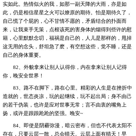
实如此。热情似火的我，如那一副天降的大雨，亦是如
此，仍是相信星星之火可以燎原的期待。怕是期待久了，
自己慌了个屁的，心不甘情不愿的，矛盾结合的扑面而
来，让我束手无策，点根该死的害身体的烟得到些许的慰
籍，心里默默念叨，福祸是自己的，人儿是那样的，甩掉
这无用的念头，舒坦急了麽，有空想这些，觉不睡，还是
自己的身体重要。
82、外貌拿来让别人认得你，内在拿来让别人记得
你，晚安全世界！
83、路不在脚下，路在心里。精彩的人生是在挫折中
造就的，世态炎凉，玩的起继续，玩不起出局；身不由己
的若干伪装，也许是应对世事无常；言不由衷的嘴角上
扬，或许是踉踉跄跄的坚强。晚安~
84、即使是阴霾弥漫，暗云密布，但也不代表太阳不
存在，只要云层一散，总会晴天。云层上面有晴天！早