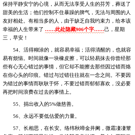
保持平静安宁的心境，从而无法享受人生的芬芳，葬送了
甜美的生活；他们控制不住暴躁的脾气，无法与周围的人
友好相处。有相当多的人，由于缺乏自我约束力，给本该
幸福的人生带来了
……此处隐藏906个字……
己，星期
三，早安！
54、活得糊涂的，就容易幸福；活得清醒的，也就容
易有烦恼。时间就像一块橡皮擦，可以轻易抹去你曾经那
些有心无心错过的事情，但它却不能擦去那些因过错而烙
在你心头的印痕。错过与过错往往就在一念之间。不要因
为错过的事情而耿耿于怀，不要过错而郁郁寡欢，没必要
再把时间浪费在过去的事情上。
55、捐出收入的5%做慈善。
56、永远不要低估爱的力量。
57、长相思，在长安。络纬秋啼金井阑，微霜凄凄簟