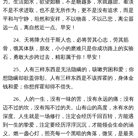
力。生活如水，欲望如糖，不是糖越多，水就越甜。看淡
不是不求进取，也不是无所作为，更不是没有追求，而是
平和与宁静，坦然和安祥，不以物喜，不以己悲，离尘嚣
远一点，离自然近一点。早安！
24、天将降大任于斯人也，必将苦其心志，劳其筋
骨，饿其体肤，朋友，小小的磨难只是你成功路上的实验
石，勇敢大步跨过去，精彩属于你！早安！
25、人有三样东西是无法隐瞒的，咳嗽穷困和爱；你
想隐瞒却欲盖弥彰。人有三样东西是不该挥霍的，身体金
钱和爱；你想挥霍却得不偿失。
26、人的一生，没有一味的苦，没有永远的痛；没有
迈不过的坎，没有闯不过的关。山有山的高度，水有水的
深度。人生就是一场修行，注定会经历千回百转，方能遇
到一生的挚爱，注定要经历浮浮沉沉，才能领会生命的涵
义。燃一盏心灯，照亮每一个黑暗的角落，微笑，是最美