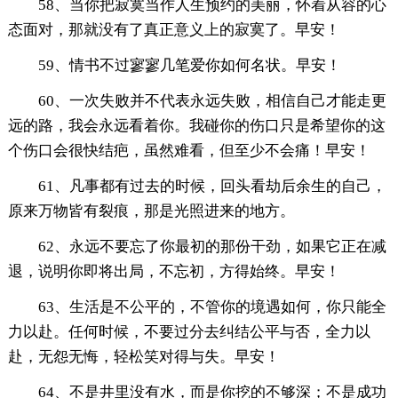
58、当你把寂寞当作人生预约的美丽，怀着从容的心
态面对，那就没有了真正意义上的寂寞了。早安！
59、情书不过寥寥几笔爱你如何名状。早安！
60、一次失败并不代表永远失败，相信自己才能走更
远的路，我会永远看着你。我碰你的伤口只是希望你的这
个伤口会很快结疤，虽然难看，但至少不会痛！早安！
61、凡事都有过去的时候，回头看劫后余生的自己，
原来万物皆有裂痕，那是光照进来的地方。
62、永远不要忘了你最初的那份干劲，如果它正在减
退，说明你即将出局，不忘初，方得始终。早安！
63、生活是不公平的，不管你的境遇如何，你只能全
力以赴。任何时候，不要过分去纠结公平与否，全力以
赴，无怨无悔，轻松笑对得与失。早安！
64、不是井里没有水，而是你挖的不够深；不是成功