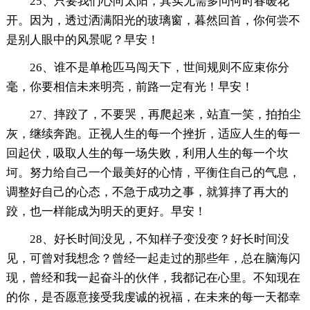
25、只要我们心向太阳，其实无需多问何时春暖花
开。因为，透过洒满阳光的玻璃窗，暮然回首，你何尝不
是别人眼中的风景呢？早安！
26、谁不是单枪匹马闯天下，世间规则不应束你分
毫，你要相信未来明亮，前路一定有光！早安！
27、摔跤了，不要哭，再爬起来，站直一笑，拍拍尘
灰，继续奔跑。正视人生的每一个挫折，适应人生的每一
回起伏，吸取人生的每一场失败，利用人生的每一个坎
坷。努力给自己一个最美好的心情，平衡住自己的气息，
调整好自己的心态，不急于成功之事，就算摔了再大的
跤，也一样能成为明天的更好。早安！
28、好长时间没见，不知样子变没变？好长时间没
见，可曾对我想念？曾经一起走过的那些年，总在脑海闪
现，曾经和我一起奋斗的伙伴，我都记在心里。不知现在
的你，是否愿意接受我虔诚的祝福，在未来的每一天都幸