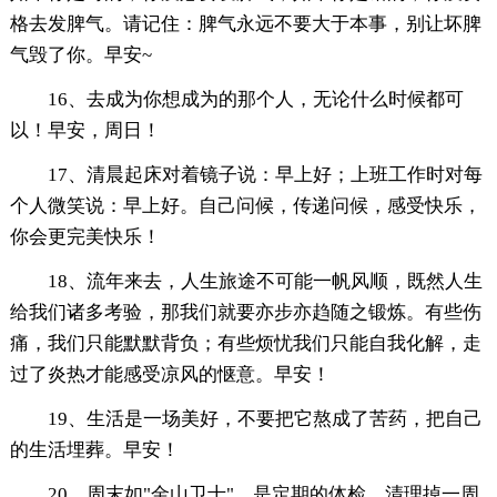
格去发脾气。请记住：脾气永远不要大于本事，别让坏脾
气毁了你。早安~
16、去成为你想成为的那个人，无论什么时候都可
以！早安，周日！
17、清晨起床对着镜子说：早上好；上班工作时对每
个人微笑说：早上好。自己问候，传递问候，感受快乐，
你会更完美快乐！
18、流年来去，人生旅途不可能一帆风顺，既然人生
给我们诸多考验，那我们就要亦步亦趋随之锻炼。有些伤
痛，我们只能默默背负；有些烦忧我们只能自我化解，走
过了炎热才能感受凉风的惬意。早安！
19、生活是一场美好，不要把它熬成了苦药，把自己
的生活埋葬。早安！
20、周末如"金山卫士"，是定期的体检，清理掉一周