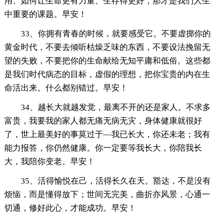
用、如何让生命更有力量、生存得更好，那才是我们人生
中重要的课题。早安！
33、你拥有青春的时候，就要感受它。不要虚掷你的
黄金时代，不要去倾听枯燥乏味的东西，不要设法挽留无
望的失败，不要把你的生命献给无知平庸和低俗。这些都
是我们时代病态的目标，虚假的理想，把你宝贵的内在生
命活出来。什么都别错过。早安！
34、越长大就越发觉，最离不开的还是家人。不求多
富贵，我要我的家人都无痛无病无灾，身体健康就很好
了，世上最美好的事莫过于—我已长大，你还未老；我有
能力报答，你仍然健康。你一定要等我长大，你陪我长
大，我陪你变老。早安！
35、活得愉悦在己，活得长久在天。豁达，不是没有
烦恼，而是懂得放下；世间无完美，曲折亦风景，心通一
切通，修好此心，才能成功。早安！