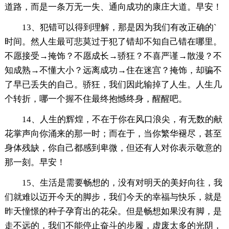
道路，而是一条万无一失、通向成功的康庄大道。早安！
13、犯错可以得到理解，那是因为我们有改正确的`
时间。然人生最可悲莫过于犯了错却不知自己错在哪里。
不愿接受→掩饰？不愿成长→骄狂？不喜严谨→散漫？不
知成熟→不懂大小？远离成功→住在迷宫？掩饰，却骗不
了早已丢失的自己。骄狂，我们因此输掉了人生。人生几
个转折，哪一个握不住最终抱憾终身，醒醒吧。
14、人生的辉煌，不在于你在风口浪尖，有无数的献
花掌声向你涌来的那一时；而在于，当你繁华褪尽，甚至
身体残缺，你自己都感到卑微，但还有人对你表示敬意的
那一刻。早安！
15、生活是需要畅想的，没有对明天的美好向往，我
们就难以迈开今天的脚步，我们今天的幸福与快乐，就是
昨天憧憬的种子孕育出的花朵。但是畅想如果没有脚，是
走不远的，我们不能停止奋斗的步履，虚废太多的光阴，