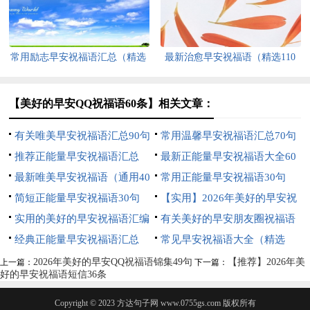
常用励志早安祝福语汇总（精选
最新治愈早安祝福语（精选110
160句）
句）
【美好的早安QQ祝福语60条】相关文章：
有关唯美早安祝福语汇总90句
常用温馨早安祝福语汇总70句
精选
推荐正能量早安祝福语汇总
精选
最新正能量早安祝福语大全60
（精选55句）
最新唯美早安祝福语（通用40
句
常用正能量早安祝福语30句
句）
简短正能量早安祝福语30句
【实用】2026年美好的早安祝
实用的美好的早安祝福语汇编
福语语录35条
有关美好的早安朋友圈祝福语
42条
经典正能量早安祝福语汇总
汇编50句
常见早安祝福语大全（精选
（精选185句）
170句）
2026年美好的早安QQ祝福语锦集49句
【推荐】2026年美
上一篇：
下一篇：
好的早安祝福语短信36条
Copyright © 2023
方达句子网
www.0755gs.com 版权所有