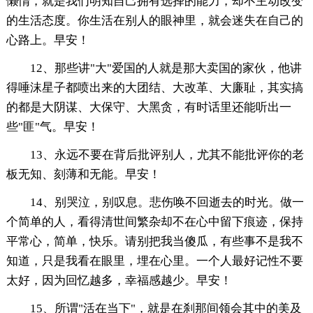
懒惰，就是我们明知自己拥有选择的能力，却不主动改变
的生活态度。你生活在别人的眼神里，就会迷失在自己的
心路上。早安！
12、那些讲"大"爱国的人就是那大卖国的家伙，他讲
得唾沫星子都喷出来的大团结、大改革、大廉耻，其实搞
的都是大阴谋、大保守、大黑贪，有时话里还能听出一
些"匪"气。早安！
13、永远不要在背后批评别人，尤其不能批评你的老
板无知、刻薄和无能。早安！
14、别哭泣，别叹息。悲伤唤不回逝去的时光。做一
个简单的人，看得清世间繁杂却不在心中留下痕迹，保持
平常心，简单，快乐。请别把我当傻瓜，有些事不是我不
知道，只是我看在眼里，埋在心里。一个人最好记性不要
太好，因为回忆越多，幸福感越少。早安！
15、所谓"活在当下"，就是在刹那间领会其中的美及