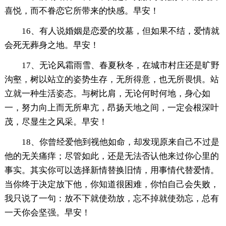
喜悦，而不眷恋它所带来的快感。早安！
16、有人说婚姻是恋爱的坟墓，但如果不结，爱情就
会死无葬身之地。早安！
17、无论风霜雨雪、春夏秋冬，在城市村庄还是旷野
沟壑，树以站立的姿势生存，无所得意，也无所畏惧。站
立就一种生活姿态。与树比肩，无论何时何地，身心如
一，努力向上而无所卑亢，昂扬天地之间，一定会根深叶
茂，尽显生之风采。早安！
18、你曾经爱他到视他如命，却发现原来自己不过是
他的无关痛痒；尽管如此，还是无法否认他来过你心里的
事实。其实你可以选择新情替换旧情，用事情代替爱情。
当你终于决定放下他，你知道很困难，你怕自己会失败，
我只说了一句：放不下就使劲放，忘不掉就使劲忘，总有
一天你会坚强。早安！