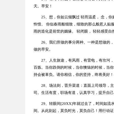
天。早安！
25、想，你如云烟飘过 轻而温柔， 念，你
怜惜。 你似春雨般细致，细致的那么般惹人贴服
雨的造化是前世的姻缘。 轻闭眼， 轻轻感受自
26、我们所做的事分两种。一种是想做的
做的早安。
27、人生旅途，有风雨，有雷电，有坎坷
百炼。当你跌倒的时候，当你懊恼的时候，当你
持会被辜负。请你相信，你的坚持，终将美好！
28、场法则，晋升渠道：直面上司领导，
司。生活有度，职场有道，认真学习，提升自己
29、转眼间[20XX]年就过去了，时间
间。从此刻起，莫负时光，莫负自己！用行动证