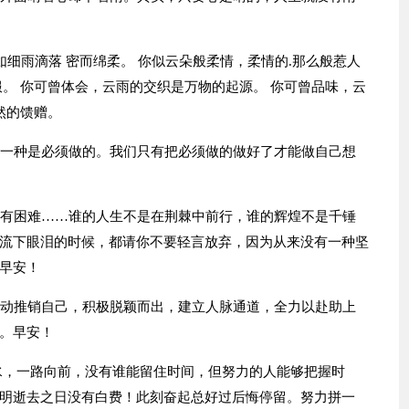
如细雨滴落 密而绵柔。 你似云朵般柔情，柔情的.那么般惹人
。 你可曾体会，云雨的交织是万物的起源。 你可曾品味，云
然的馈赠。
，一种是必须做的。我们只有把必须做的做好了才能做自己想
，有困难……谁的人生不是在荆棘中前行，谁的辉煌不是千锤
流下眼泪的时候，都请你不要轻言放弃，因为从来没有一种坚
早安！
主动推销自己，积极脱颖而出，建立人脉通道，全力以赴助上
。早安！
如流水，一路向前，没有谁能留住时间，但努力的人能够把握时
明逝去之日没有白费！此刻奋起总好过后悔停留。努力拼一