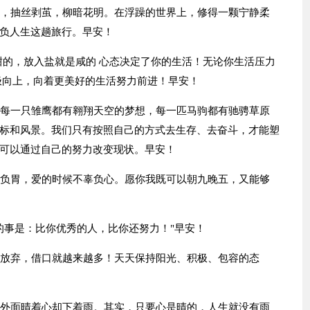
质，抽丝剥茧，柳暗花明。在浮躁的世界上，修得一颗宁静柔
负人生这趟旅行。早安！
甜的，放入盐就是咸的 心态决定了你的生活！无论你生活压力
极向上，向着更美好的生活努力前进！早安！
，每一只雏鹰都有翱翔天空的梦想，每一匹马驹都有驰骋草原
标和风景。我们只有按照自己的方式去生存、去奋斗，才能塑
可以通过自己的努力改变现状。早安！
辜负胃，爱的时候不辜负心。愿你我既可以朝九晚五，又能够
的事是：比你优秀的人，比你还努力！"早安！
欢放弃，借口就越来越多！天天保持阳光、积极、包容的态
，外面晴着心却下着雨。其实，只要心是晴的，人生就没有雨