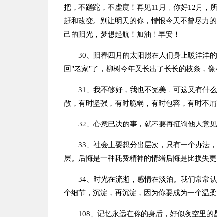
把，不蹉跎，不虚度！再见11月，你好12月
赶和改变。别让明天的你，憎恨今天不曾尽力的
己的阳光，梦想起航！加油！早安！
30、阳春四月的太阳照在人们身上暖洋洋
回"老家"了，柳树今年又长出了长长的枝条，
31、我不够好，我也不完美，可这又有什
散，有时坚强，有时脆弱，有时包容，有时不屑
32、心意已决的事，就不要再征询他人意
33、社会上要想分出层次，只有一个办法
层。后悔是一种耗费精神的情绪后悔是比损失更
34、时光在流逝，感情在淡泊。我们常常
个细节，沉淀，再沉淀，因为你要成为一个温柔
108、记忆永远在你的身后，好似夜空里