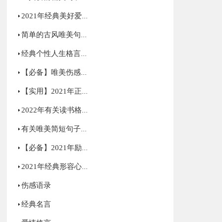
2021年经典美好爱情句子汇编75句
简单的古风唯美句子集锦66条
经典个性人生格言合集90条
【必备】唯美伤感语录合集70条
【实用】2021年正能量励志句子汇编59句
2022年有关读书格言34句
有关唯美简短句子集锦85句
【必备】2021年励志感悟句子48条
2021年经典形容心情低落的句子集锦50句
伤感语录
经典名言