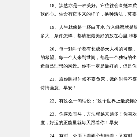
18、淡然亦是一种美好。它往往会直抵本
软的心。生命有它本来的样子，换种活法，莫辜
19、人生就像是一杯白开水 放入蜂蜜就是
多大，条件怎样，都请把最美好的放在心里 积
20、每一颗种子都有长成参天大树的可能
的希望。每一个人来到世间，都是一个独特的坐
造自己理想的风景。你不一定是最好的，但是你
21、愿你睡得时候不辜负床，饿的时候不
诗情画意。早安！
22、有这么一句话说："这个世界上最恐怖
23、你喜欢奋斗，方法就越来越多！你喜
度，好运的正能量就毎天跟着你！早安
24、有时，外面下着雨心却晴着；又有时