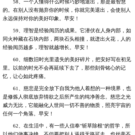
58、一个人懂得什么时候巧妙地退出，那是最智慧
的。在别人没有抛弃你的时候，你就完美退出，会使别人
永远保持对你的美好印象。早安！
59、理智是经验阅历的成果。它潜伏在人身内部，如
同火种藏在石块内部，两块石头相撞，就迸出火花，人的
经验阅历越多，理智就越增长。早安！
60、细数旧时光里遗失的美好碎片，把安好写在初见
里。以前的时光不会再延续下去了，那些刻骨铭心的记
忆，让心如此疼痛。
61、慈悲是完全放下自我为他人着想的一种境界，也
是修炼人彻底放弃情欲之后所产生的纯净善念。慈悲之光
威力无比，它能融化人世间一切不善的物质，照亮宇宙的
任何一个角落。早安！
62、在生活中，有一些人信奉"斩草除根"的哲学，所
以他们做事决绝，不但要把别人逼得无路可走，也丝毫不