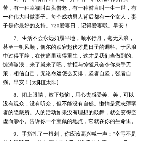
苦，有一种幸福叫白头偕老，有一种誓言叫一生一世，有
一种伟大叫做妻子。每个成功男人背后都有一个女人，妻
子是你最好的支持。720爱妻日，记得爱妻哦。早安！
7、生活不会永远如履平地，顺水行舟，毫无风浪，
甚至一帆风顺，偶尔的跌宕起伏才是日子的调料。于风浪
中过得平静，在伤痛里获得重生，这才是我们当做到的。
惊涛骇浪，来了就来了吧，抗拒与惊慌只会令你束手无
策，相信自己，无论命运怎么安排，坚者自坚，强者自
强。早安！[太阳][太阳]
8、闭上眼睛，放下烦恼，用心去感受美。美，可以
没有观众，没有听众，但不能没有自然。懒惰是意志薄弱
者的隐藏所。人的活动如果没有理想的鼓舞，就会变得空
虚而渺小。告诉你一个宝藏的地点，它就在你的生命里。
9、手指扎了一根刺，你应该高兴喊一声："幸亏不是