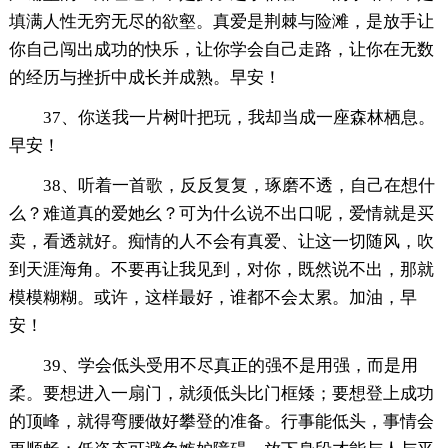
填满人性无穷无尽的欲壑。真爱是荆棘与险滩，是放手让
你自己闯出成功的快乐，让你学会自己走路，让你在无数
的经历与挫折中成长并成熟。早安！
37、你送我一片树叶把玩，我却当成一座森林栖息。
早安！
38、听着一首歌，反反复复，琢磨不透，自己在想什
么？难道真的爱她幺？可为什么说不出口呢，爱情就是买
卖，看透就好。痴情的人不会有真爱、让这一切随风，吹
到天涯海角。不要再让我见到，对你，既然说不出，那就
模模糊糊。或许，这样最好，谁都不会太累。加油，早
安！
39、学会低头受用不尽真正的强不是用强，而是用
柔。要想进入一扇门，就须低头比门框矮；要想登上成功
的顶峰，就得弯腰做好攀登的准备。行事能低头，事情会