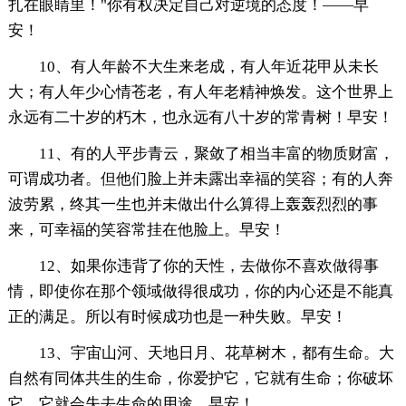
扎在眼睛里！"你有权决定自己对逆境的态度！——早
安！
10、有人年龄不大生来老成，有人年近花甲从未长
大；有人年少心情苍老，有人年老精神焕发。这个世界上
永远有二十岁的朽木，也永远有八十岁的常青树！早安！
11、有的人平步青云，聚敛了相当丰富的物质财富，
可谓成功者。但他们脸上并未露出幸福的笑容；有的人奔
波劳累，终其一生也并未做出什么算得上轰轰烈烈的事
来，可幸福的笑容常挂在他脸上。早安！
12、如果你违背了你的天性，去做你不喜欢做得事
情，即使你在那个领域做得很成功，你的内心还是不能真
正的满足。所以有时候成功也是一种失败。早安！
13、宇宙山河、天地日月、花草树木，都有生命。大
自然有同体共生的生命，你爱护它，它就有生命；你破坏
它，它就会失去生命的用途。早安！