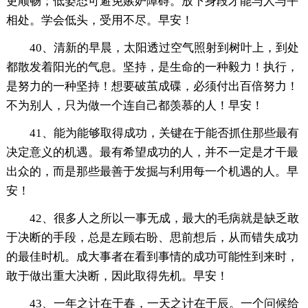
更顺畅；低姿态可避免嫉妒障碍。放下身段才能与人与平
相处。学会低头，受用不尽。早安！
40、清新的早晨，太阳透过空气照射到树叶上，到处
都散发着阳光的气息。坚持，是生命的一种毅力！执行，
是努力的一种坚持！想要破茧成碟，必须付出百倍努力！
不为别人，只为做一个连自己都羡慕的人！早安！
41、能为能够取得成功，关键在于能否抓住那些最有
决定意义的机遇。最有希望成功的人，并不一定是才干最
出众的，而是那些最善于发掘与利用每一个机遇的人。早
安！
42、很多人之所以一事无成，最大的毛病就是缺乏敢
于决断的手段，总是左顾右盼、思前想后，从而错失成功
的最佳时机。成大事者在看到事情的成功可能性到来时，
敢于做出重大决断，因此取得先机。早安！
43、一年之计在于春，一天之计在于辰。一个问候给